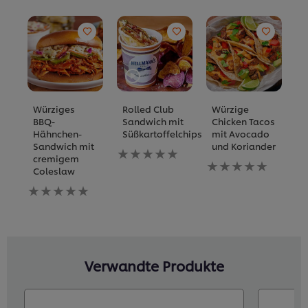
Würziges
Rolled Club
Würzige
B
BBQ-
Sandwich mit
Chicken Tacos
m
Hähnchen-
Süßkartoffelchips
mit Avocado
a
Sandwich mit
und Koriander
S
Keine
cremigem
K
Bewertungen
Keine
Coleslaw
M
für
Bewertungen
Keine
dieses
für
K
Bewertungen
recipe
dieses
B
für
abgegeben
recipe
fü
dieses
abgegeben
di
recipe
re
abgegeben
a
Verwandte Produkte