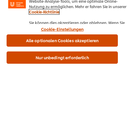
Website-Analyse-Tools, um eine optimale Online-
Nutzung zu ermöglichen. Mehr er fahren Sie in unserer
Cookie-Richtlinie
Sie können dies akzeptieren oder ablehnen. Wenn Sie
den Einsatz von Cookies und Website-Analyse-Tools
Cookie-Einstellungen
akzeptieren, dann gilt diese Wahl bis zu Ihrem
Widerruf (bspw. durch Löschen von Cookies oder
Alle optionalen Cookies akzeptieren
Ändern über die „Cookie Einstellungen“ Schaltfläche
auf der Webseite) für diese Website und auch für
andere Webpräsenzen der Marke dieser Website.
Nur unbedingt erforderlich