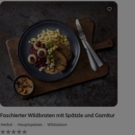
recipe
abgegeben
Faschierter Wildbraten mit Spätzle und Garnitur
Herbst
Hauptspeisen
Wildsaison
Keine
Bewertungen