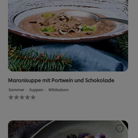
Maronisuppe mit Portwein und Schokolade
Sommer
Suppen
Wildsaison
Keine
Bewertungen
für
dieses
recipe
abgegeben