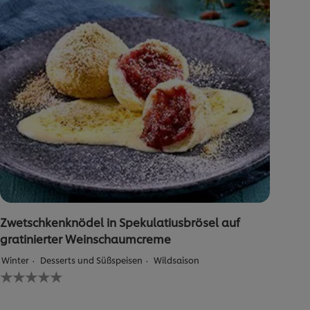
Zwetschkenknödel in Spekulatiusbrösel auf
gratinierter Weinschaumcreme
Winter
Desserts und Süßspeisen
Wildsaison
Keine
Bewertungen
für
dieses