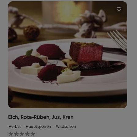
recipe
abgegeben
Elch, Rote-Rüben, Jus, Kren
Herbst
Hauptspeisen
Wildsaison
Keine
Bewertungen