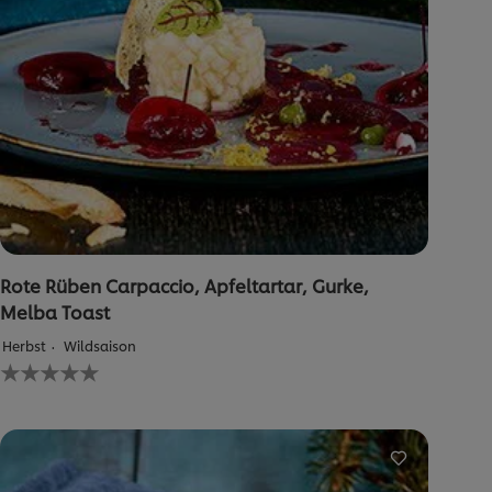
Rote Rüben Carpaccio, Apfeltartar, Gurke,
Melba Toast
Herbst
Wildsaison
Keine
Bewertungen
für
dieses
recipe
abgegeben