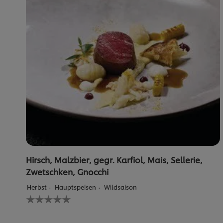
Hirsch, Malzbier, gegr. Karfiol, Mais, Sellerie,
Zwetschken, Gnocchi
Herbst
Hauptspeisen
Wildsaison
Keine
Bewertungen
für
dieses