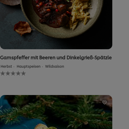
Gamspfeffer mit Beeren und Dinkelgrieß-Spätzle
Herbst
Hauptspeisen
Wildsaison
Keine
Bewertungen
für
dieses
recipe
abgegeben