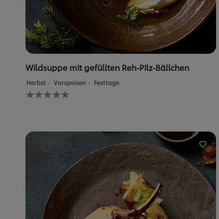
Wildsuppe mit gefüllten Reh-Pilz-Bällchen
Herbst
Vorspeisen
Festtage
Keine
Bewertungen
für
dieses
recipe
abgegeben