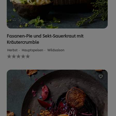
Fasanen-Pie und Sekt-Sauerkraut mit
Kräutercrumble
Herbst
Hauptspeisen
Wildsaison
Keine
Bewertungen
für
dieses
recipe
abgegeben