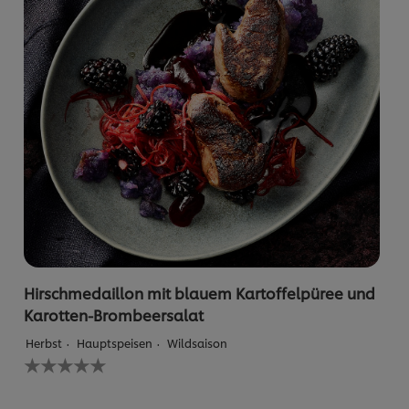
Hirschmedaillon mit blauem Kartoffelpüree und
Karotten-Brombeersalat
Herbst
Hauptspeisen
Wildsaison
Keine
Bewertungen
für
dieses