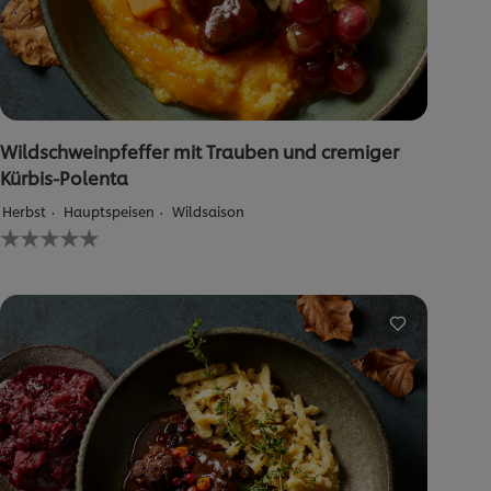
Wildschweinpfeffer mit Trauben und cremiger
Kürbis-Polenta
Herbst
Hauptspeisen
Wildsaison
Keine
Bewertungen
für
dieses
recipe
abgegeben