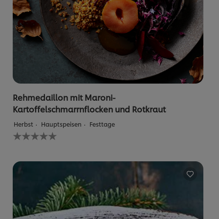
Rehmedaillon mit Maroni-
Kartoffelschmarrnflocken und Rotkraut
Herbst
Hauptspeisen
Festtage
Keine
Bewertungen
für
dieses
recipe
abgegeben