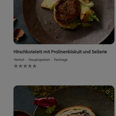
Hirschkotelett mit Pralinenbiskuit und Sellerie
Herbst
Hauptspeisen
Festtage
Keine
Bewertungen
für
dieses
recipe
abgegeben