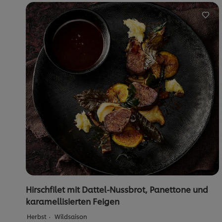
recipe
abgegeben
Hirschfilet mit Dattel-Nussbrot, Panettone und
karamellisierten Feigen
Herbst
Wildsaison