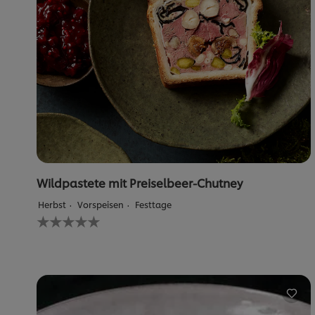
Wildpastete mit Preiselbeer-Chutney
Herbst
Vorspeisen
Festtage
Keine
Bewertungen
für
dieses
recipe
abgegeben