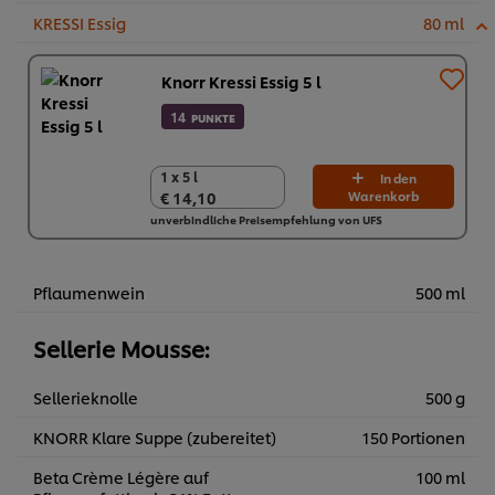
KRESSI Essig
80 ml
Knorr Kressi Essig 5 l
14
PUNKTE
1 x 5 l
1 x 5 l
In den
€ 14,10
Warenkorb
€ 14,10
unverbindliche Preisempfehlung von UFS
Pflaumenwein
500 ml
Sellerie Mousse:
Sellerieknolle
500 g
KNORR Klare Suppe (zubereitet)
150 Portionen
Beta Crème Légère auf
100 ml