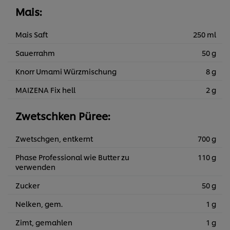
Mais:
Mais Saft
250 ml
Sauerrahm
50 g
Knorr Umami Würzmischung
8 g
MAIZENA Fix hell
2 g
Zwetschken Püree:
Zwetschgen, entkernt
700 g
Phase Professional wie Butter zu
110 g
verwenden
Zucker
50 g
Nelken, gem.
1 g
Zimt, gemahlen
1 g