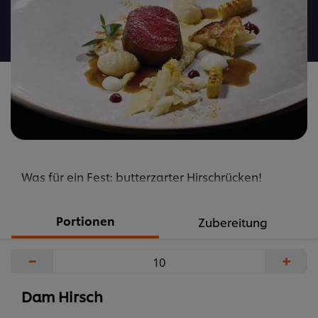
recipe
abgegeben
Was für ein Fest: butterzarter Hirschrücken!
Portionen
Zubereitung
−
+
Dam Hirsch