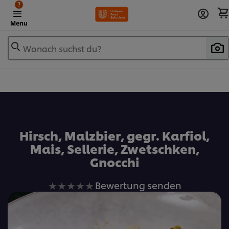
?
Menu
Wonach suchst du?
Zu Favoriten hinzufügen
Hirsch, Malzbier, gegr. Karfiol,
Mais, Sellerie, Zwetschken,
Gnocchi
Keine
Bewertung senden
Bewertungen
für
dieses