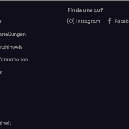
Finde uns auf
Instagram
Faceb
r
nstellungen
tzhinweis
formationen
m
eiheit