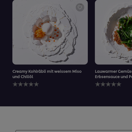
Creamy Kohlräbli mit weissem Miso
Lauwarmer Gemüse
und Chiliöl
Erbsensauce und P
Keine
Keine
Bewertungen
Bewertungen
für
für
dieses
dieses
recipe
recipe
abgegeben
abgegeben