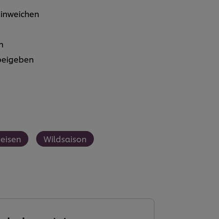
einweichen
n
beigeben
eisen
Wildsaison