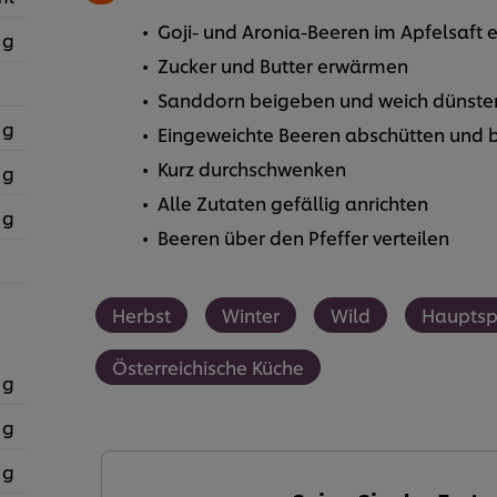
Goji- und Aronia-Beeren im Apfelsaft 
 g
Zucker und Butter erwärmen
Sanddorn beigeben und weich dünste
 g
Eingeweichte Beeren abschütten und 
Kurz durchschwenken
 g
Alle Zutaten gefällig anrichten
 g
Beeren über den Pfeffer verteilen
Herbst
Winter
Wild
Hauptsp
Österreichische Küche
 g
 g
 g