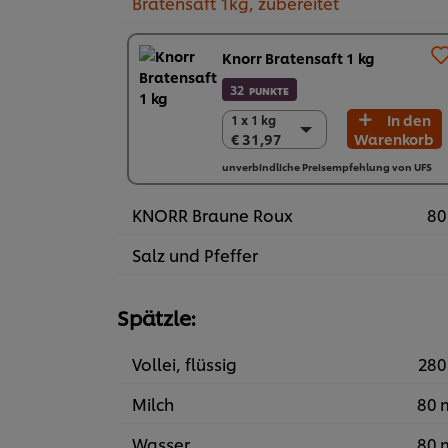
Bratensaft 1kg, zubereitet
Knorr Bratensaft 1 kg
32
PUNKTE
In den
1 x 1 kg
1 x 1 kg
€ 31,97
Warenkorb
€ 31,97
6 x 1 kg
unverbindliche Preisempfehlung von UFS
€ 191,82
KNORR Braune Roux
80
Salz und Pfeffer
Spätzle:
Vollei, flüssig
280
Milch
80 
Wasser
80 