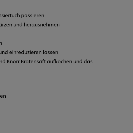
siertuch passieren
würzen und herausnehmen
n
nd einreduzieren lassen
nd Knorr Bratensaft aufkochen und das
ren