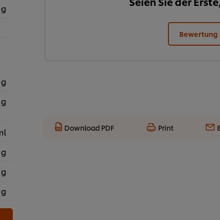
Seien Sie der Erste
 g
Bewertung
 g
 g
Download PDF
Print
ml
 g
 g
 g