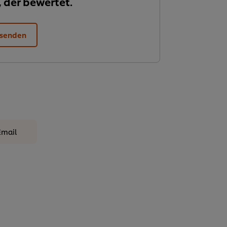
, der bewertet.
 senden
Email