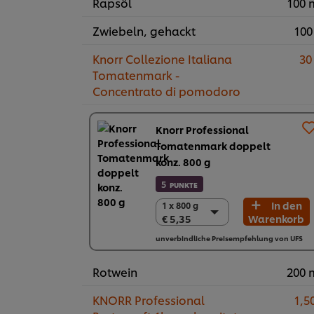
Rapsöl
100 
Zwiebeln, gehackt
100
Knorr Collezione Italiana
30
Tomatenmark -
Concentrato di pomodoro
Knorr Professional
Tomatenmark doppelt
konz. 800 g
5
PUNKTE
In den
1 x 800 g
1 x 800 g
€ 5,35
Warenkorb
€ 5,35
12 x 800 g
unverbindliche Preisempfehlung von UFS
€ 64,20
Rotwein
200 
KNORR Professional
1,50