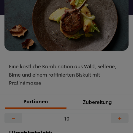
abgegeben
Eine köstliche Kombination aus Wild, Sellerie,
Birne und einem raffinierten Biskuit mit
Pralinémasse
Portionen
Zubereitung
−
+
Hirschkotelett: