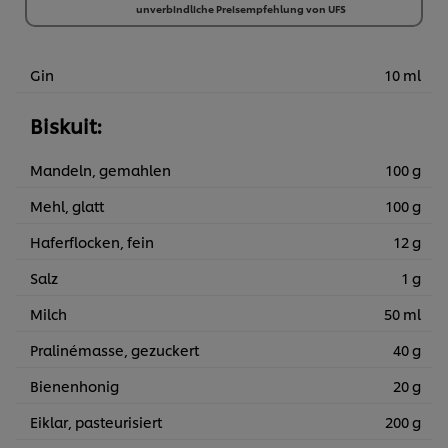
unverbindliche Preisempfehlung von UFS
6 x 1 kg
€ 191,82
Gin
10 ml
Biskuit:
Mandeln, gemahlen
100 g
Mehl, glatt
100 g
Haferflocken, fein
12 g
Salz
1 g
Milch
50 ml
Pralinémasse, gezuckert
40 g
Bienenhonig
20 g
Eiklar, pasteurisiert
200 g