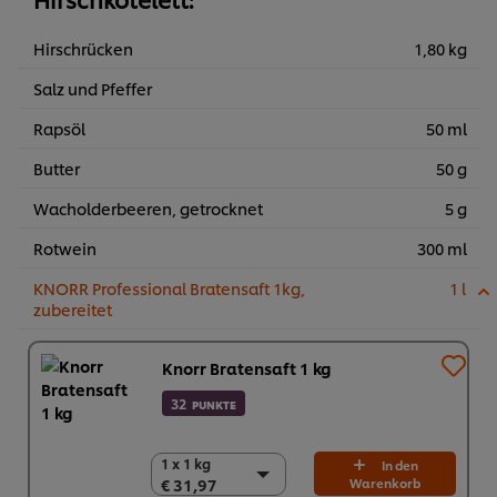
Hirschrücken
1,80 kg
Salz und Pfeffer
Rapsöl
50 ml
Butter
50 g
Wacholderbeeren, getrocknet
5 g
Rotwein
300 ml
KNORR Professional Bratensaft 1kg,
1 l
zubereitet
Knorr Bratensaft 1 kg
32
PUNKTE
1 x 1 kg
1 x 1 kg
In den
€ 31,97
Warenkorb
€ 31,97