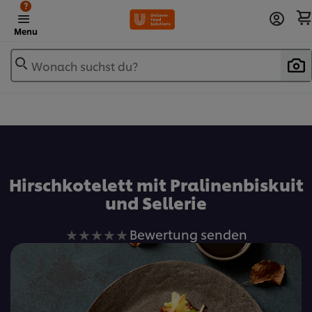
?
Menu
Wonach suchst du?
Zu Favoriten hinzufügen
Hirschkotelett mit Pralinenbiskuit
und Sellerie
Keine
Bewertung senden
Bewertungen
für
dieses
recipe