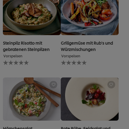
abgegeben
5.0
von
5
aus
1
Bewertungen.
Steinpilz Risotto mit
Grillgemüse mit Rub's und
gebratenen Steinpilzen
Würzmischungen
Vorspeisen
Vorspeisen
Keine
Keine
Bewertungen
Bewertungen
für
für
dieses
dieses
recipe
recipe
abgegeben
abgegeben
Hörnchensalat
Rote Rübe, Feldsalat und