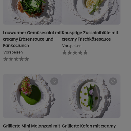
Lauwarmer Gemüsesalat mit
Knusprige Zucchiniblüte mit
creamy Erbsensauce und
creamy Frischkäsesauce
Pankocrunch
Vorspeisen
Keine
Vorspeisen
Bewertungen
Keine
für
Bewertungen
dieses
für
recipe
dieses
abgegeben
recipe
abgegeben
Grillierte Mini Melanzani mit
Grillierte Kefen mit creamy