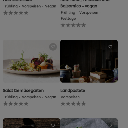
Balsamico – vegan
Frühling
Vorspeisen
Vegan
Keine
Frühling
Vorspeisen
Bewertungen
Festtage
für
Keine
dieses
Bewertungen
recipe
für
abgegeben
dieses
recipe
abgegeben
Salat Gemüsegarten
Landpastete
Frühling
Vorspeisen
Vegan
Vorspeisen
Keine
Keine
Bewertungen
Bewertungen
für
für
dieses
dieses
recipe
recipe
abgegeben
abgegeben