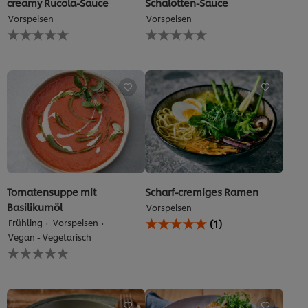
creamy Rucola-Sauce
Schalotten-Sauce
Vorspeisen
Vorspeisen
Keine
Keine
Bewertungen
Bewertungen
für
für
dieses
dieses
recipe
recipe
abgegeben
abgegeben
Tomatensuppe mit
Scharf-cremiges Ramen
Basilikumöl
Vorspeisen
Die
Frühling
Vorspeisen
(1)
durchschnittliche
Vegan - Vegetarisch
Bewertung
Keine
dieses
Bewertungen
Scharf-
für
cremiges
dieses
Ramen
recipe
beträgt