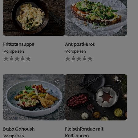
Frittatensuppe
Antipasti-Brot
Vorspeisen
Vorspeisen
Keine
Keine
Bewertungen
Bewertungen
für
für
dieses
dieses
recipe
recipe
abgegeben
abgegeben
Baba Ganoush
Fleischfondue mit
Kaltsaucen
Vorspeisen