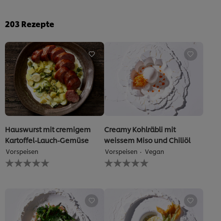
203
Rezepte
Hauswurst mit cremigem
Creamy Kohlräbli mit
Kartoffel-Lauch-Gemüse
weissem Miso und Chiliöl
Vorspeisen
Vorspeisen
Vegan
Keine
Keine
Bewertungen
Bewertungen
für
für
dieses
dieses
recipe
recipe
abgegeben
abgegeben