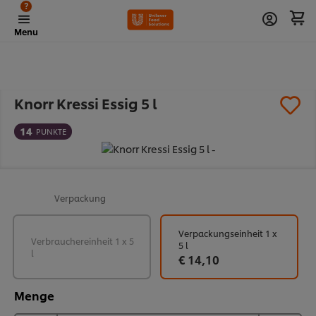
?
Menu
Knorr Kressi Essig 5 l
14
PUNKTE
Verpackung
Verpackungseinheit 1 x
Verbrauchereinheit 1 x 5
5 l
l
€ 14,10
Menge