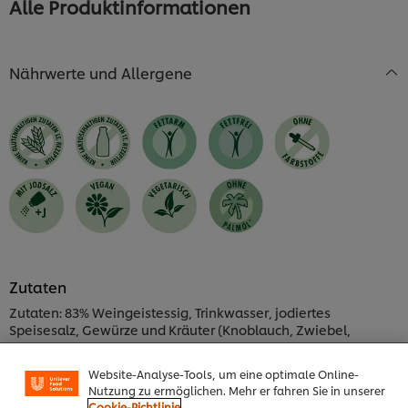
Alle Produktinformationen
Nährwerte und Allergene
Zutaten
Zutaten: 83% Weingeistessig, Trinkwasser, jodiertes
Speisesalz, Gewürze und Kräuter (Knoblauch, Zwiebel,
Cookies auf dieser Webseite
Wacholder, Pfeffer, Estragon, Majoran, Koriander, Nelken,
Unilever verwendet auf dieser Website Cookies und
Muskatnuss, Lorbeer, Basilikum), Geschmacksverstärker
Website-Analyse-Tools, um eine optimale Online-
(Mononatriumglutamat), Konservierungsstoff
Nutzung zu ermöglichen. Mehr er fahren Sie in unserer
(KALIUMMETABISULFIT).
Cookie-Richtlinie