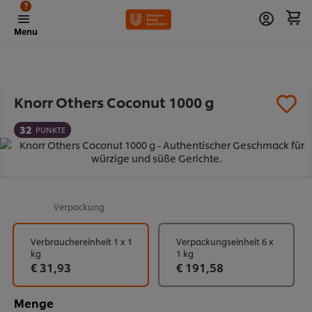
?
Menu
Knorr Others Coconut 1000 g
32
PUNKTE
Verpackung
Verbrauchereinheit 1 x 1
Verpackungseinheit 6 x
kg
1 kg
€ 31,93
€ 191,58
Menge