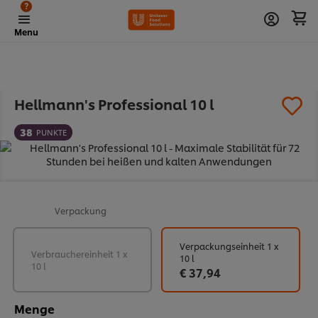
?
Menu
Hellmann's Professional 10 l
38
PUNKTE
Verpackung
Verpackungseinheit 1 x
Verbrauchereinheit 1 x
10 l
10 l
€ 37,94
Menge