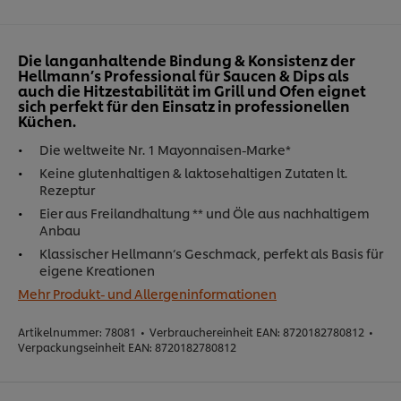
Die langanhaltende Bindung & Konsistenz der
Hellmann’s Professional für Saucen & Dips als
auch die Hitzestabilität im Grill und Ofen eignet
sich perfekt für den Einsatz in professionellen
Küchen.
Die weltweite Nr. 1 Mayonnaisen-Marke*
Keine glutenhaltigen & laktosehaltigen Zutaten lt.
Rezeptur
Eier aus Freilandhaltung ** und Öle aus nachhaltigem
Anbau
Klassischer Hellmann‘s Geschmack, perfekt als Basis für
eigene Kreationen
Mehr Produkt- und Allergeninformationen
Artikelnummer:
78081
•
Verbrauchereinheit EAN:
8720182780812
•
Verpackungseinheit EAN:
8720182780812