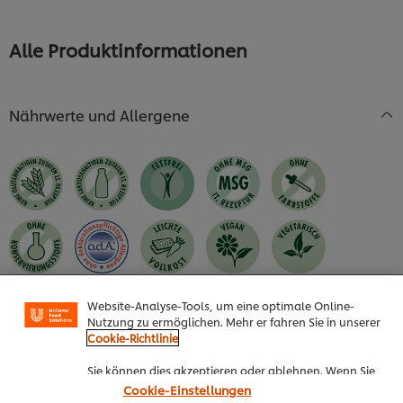
abgegeben
Alle Produktinformationen
Nährwerte und Allergene
Cookies auf dieser Webseite
Unilever verwendet auf dieser Website Cookies und
Website-Analyse-Tools, um eine optimale Online-
Nutzung zu ermöglichen. Mehr er fahren Sie in unserer
Cookie-Richtlinie
Sie können dies akzeptieren oder ablehnen. Wenn Sie
den Einsatz von Cookies und Website-Analyse-Tools
Zutaten
Cookie-Einstellungen
akzeptieren, dann gilt diese Wahl bis zu Ihrem