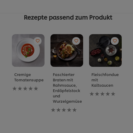
Rezepte passend zum Produkt
Cremige
Faschierter
Fleischfondue
G
Tomatensuppe
Braten mit
mit
S
Rahmsauce,
Kaltsaucen
m
Keine
Erdäpfelstock
O
Bewertungen
Keine
und
für
Bewertungen
K
Wurzelgemüse
dieses
für
B
recipe
Keine
dieses
fü
abgegeben
Bewertungen
recipe
di
für
abgegeben
re
dieses
a
recipe