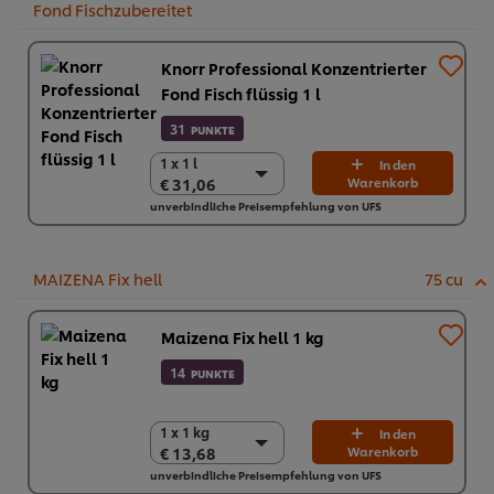
Fond Fischzubereitet
Knorr Professional Konzentrierter
Fond Fisch flüssig 1 l
31
PUNKTE
1 x 1 l
1 x 1 l
In den
€ 31,06
Warenkorb
€ 31,06
unverbindliche Preisempfehlung von UFS
6 x 1 L
€ 186,36
MAIZENA Fix hell
75 cu
Maizena Fix hell 1 kg
14
PUNKTE
1 x 1 kg
1 x 1 kg
In den
€ 13,68
Warenkorb
€ 13,68
unverbindliche Preisempfehlung von UFS
6 x 1 kg