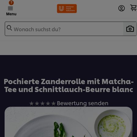
?
Menu
Wonach suchst du?
Zu Favoriten hinzufügen
Pochierte Zanderrolle mit Matcha-
Tee und Schnittlauch-Beurre blanc
Keine
Bewertung senden
Bewertungen
für
dieses
recipe