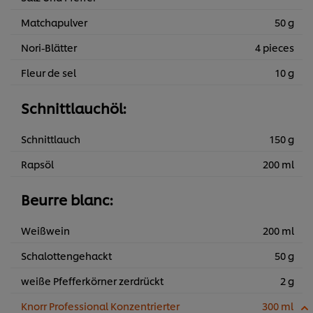
Matchapulver
50 g
Nori-Blätter
4 pieces
Fleur de sel
10 g
Schnittlauchöl:
Schnittlauch
150 g
Rapsöl
200 ml
Beurre blanc:
Weißwein
200 ml
Schalottengehackt
50 g
weiße Pfefferkörner zerdrückt
2 g
Knorr Professional Konzentrierter
300 ml