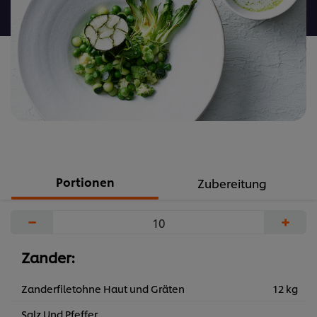
abgegeben
Portionen
Zubereitung
−
+
Zander:
Zanderfiletohne Haut und Gräten
12 kg
Salz Und Pfeffer