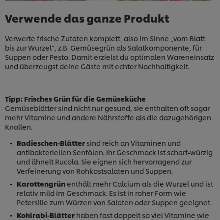
Verwende das ganze Produkt
Verwerte frische Zutaten komplett, also im Sinne „vom Blatt
bis zur Wurzel“, z.B. Gemüsegrün als Salatkomponente, für
Suppen oder Pesto. Damit erzielst du optimalen Wareneinsatz
und überzeugst deine Gäste mit echter Nachhaltigkeit.
Tipp: Frisches Grün für die Gemüseküche
Gemüseblätter sind nicht nur gesund, sie enthalten oft sogar
mehr Vitamine und andere Nährstoffe als die dazugehörigen
Knollen.
Radieschen-Blätter
sind reich an Vitaminen und
antibakteriellen Senfölen. Ihr Geschmack ist scharf-würzig
und ähnelt Rucola. Sie eignen sich hervorragend zur
Verfeinerung von Rohkostsalaten und Suppen.
Karottengrün
enthält mehr Calcium als die Wurzel und ist
Jetzt downloaden!
relativ mild im Geschmack. Es ist in roher Form wie
Petersilie zum Würzen von Salaten oder Suppen geeignet.
Kohlrabi-Blätter
haben fast doppelt so viel Vitamine wie