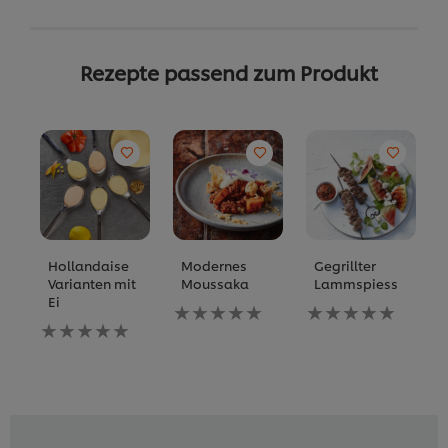
Rezepte passend zum Produkt
Hollandaise
Modernes
Gegrillter
Varianten mit
Moussaka
Lammspiess
Ei
Keine
Keine
Keine
Bewertungen
Bewertungen
Bewertungen
für
für
für
dieses
dieses
dieses
recipe
recipe
recipe
abgegeben
abgegeben
abgegeben