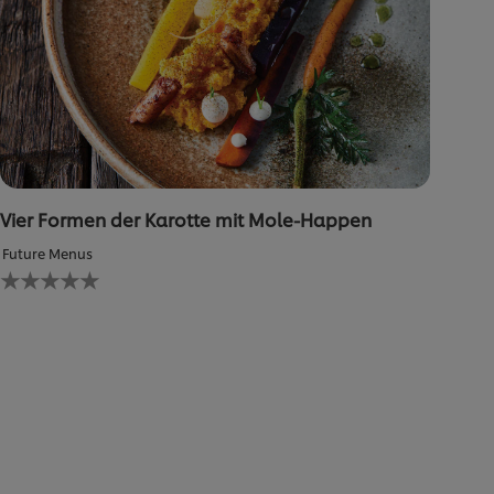
Vier Formen der Karotte mit Mole-Happen
Future Menus
Keine
Bewertungen
für
dieses
recipe
abgegeben