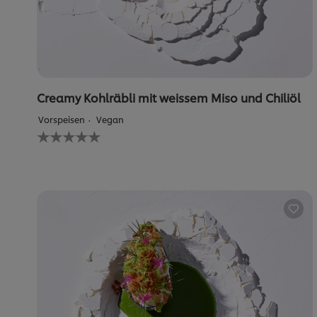
Creamy Kohlräbli mit weissem Miso und Chiliöl
Vorspeisen
Vegan
Keine
Bewertungen
für
dieses
recipe
abgegeben