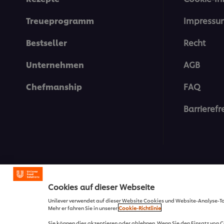
Treueprogramm
Impressu
Bestseller
Recht
Unternehmen
AGB
Chefmanship
FAQ
Barrierefr
© 2026 Unilever Österreich
Cookies auf dieser Webseite
Unilever verwendet auf dieser Website Cookies und Website-Analyse-T
Mehr er fahren Sie in unserer
Cookie-Richtlinie
Sie können dies akzeptieren oder ablehnen. Wenn Sie den Einsatz von 