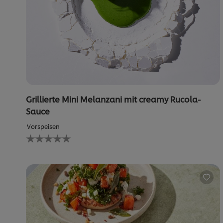
Grillierte Mini Melanzani mit creamy Rucola-
Sauce
Vorspeisen
Keine
Bewertungen
für
dieses
recipe
abgegeben