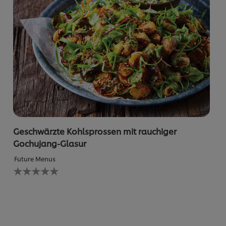
Geschwärzte Kohlsprossen mit rauchiger
Gochujang-Glasur
Future Menus
Keine
Bewertungen
für
dieses
recipe
abgegeben