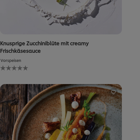
Knusprige Zucchiniblüte mit creamy
Frischkäsesauce
Vorspeisen
Keine
Bewertungen
für
dieses
recipe
abgegeben