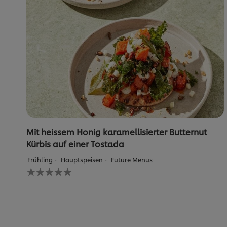
Mit heissem Honig karamellisierter Butternut
Kürbis auf einer Tostada
Frühling
Hauptspeisen
Future Menus
Keine
Bewertungen
für
dieses
recipe
abgegeben