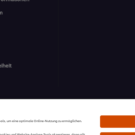
m
eiheit
 GmbH - Alle Rechte vorbehalten.
ools, um eine optimale Online-Nutzung zu ermöglichen.
Cookies und Website-Analyse-Tools akzeptieren, dann gilt