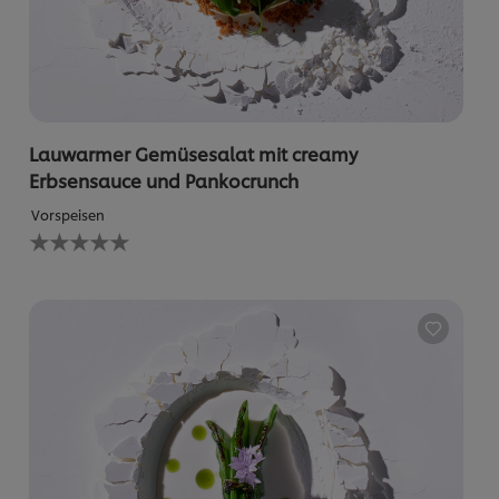
Lauwarmer Gemüsesalat mit creamy
Erbsensauce und Pankocrunch
Vorspeisen
Keine
Bewertungen
für
dieses
recipe
abgegeben