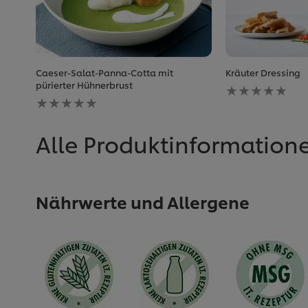
Caeser-Salat-Panna-Cotta mit
Kräuter Dressing
Keine
pürierter Hühnerbrust
Keine
Bewertungen
Bewertungen
für
für
dieses
dieses
recipe
Alle Produktinformation
recipe
abgegeben
abgegeben
Nährwerte und Allergene