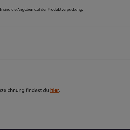
h sind die Angaben auf der Produktverpackung.
nzeichnung findest du
hier
.
em Senfgeschmack, passt sehr gut zu Vogerlsalat Mit Ra
n