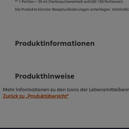
** 1 Portion = 30 ml (Verbrauchereinheit enthält 100 Portionen)
Die Produkte können Rezepturänderungen unterliegen. Verbindlic
Produktinformationen
Bezeichnung
Dressing
Produkthinweise
Beschreibung
Mehr Informationen zu den Icons der Lebensmittelken
Ergiebigkeit
Zurück zu „Produktübersicht“
Ein hellgelbes, cremiges Dressing mit feinwürzig
Produktmenge
Besondere Kennzeichen und Kostforme
12 l
Keine glutenhaltigen Zutaten lt. Rezeptur