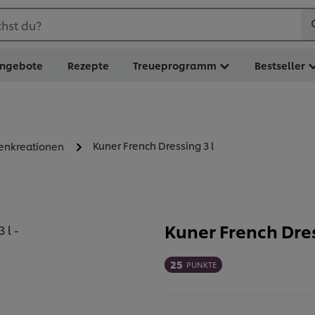
hst du?
ngebote
Rezepte
Treueprogramm
Bestseller
Kuner French Dressing 3 l
zenkreationen
Kuner French Dres
25
PUNKTE