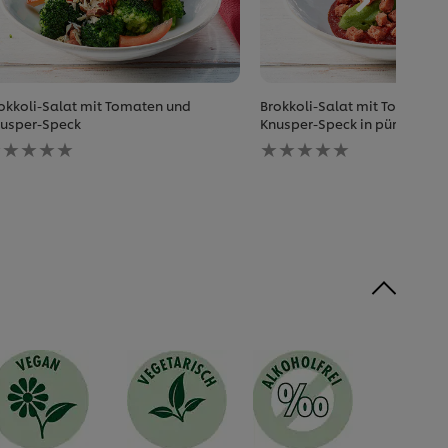
okkoli-Salat mit Tomaten und
Brokkoli-Salat mit Tomaten 
usper-Speck
Knusper-Speck in pürierter 
eine
Keine
ewertungen
Bewertungen
r
für
ieses
dieses
ecipe
recipe
bgegeben
abgegeben