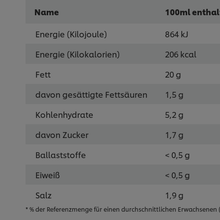
Name
100ml enthal
Energie (Kilojoule)
864 kJ
Energie (Kilokalorien)
206 kcal
Fett
20 g
davon gesättigte Fettsäuren
1,5 g
Kohlenhydrate
5,2 g
davon Zucker
1,7 g
Ballaststoffe
< 0,5 g
Eiweiß
< 0,5 g
Salz
1,9 g
* % der Referenzmenge für einen durchschnittlichen Erwachsenen (8