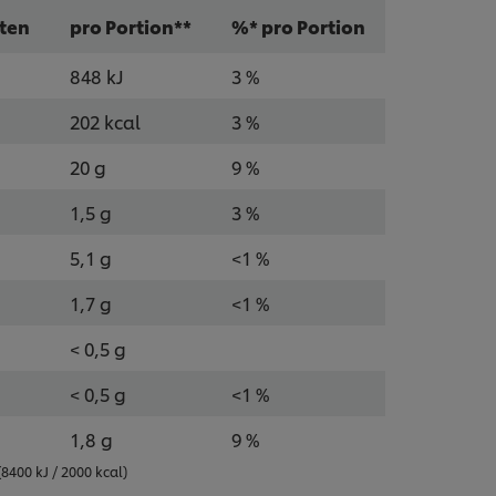
ten
pro Portion**
%* pro Portion
848 kJ
3 %
202 kcal
3 %
20 g
9 %
1,5 g
3 %
5,1 g
<1 %
1,7 g
<1 %
< 0,5 g
< 0,5 g
<1 %
1,8 g
9 %
400 kJ / 2000 kcal)