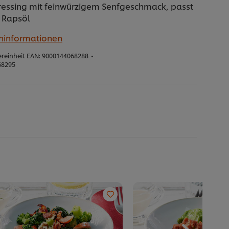
Dressing mit feinwürzigem Senfgeschmack, passt
t Rapsöl
eninformationen
reinheit EAN:
9000144068288
•
68295