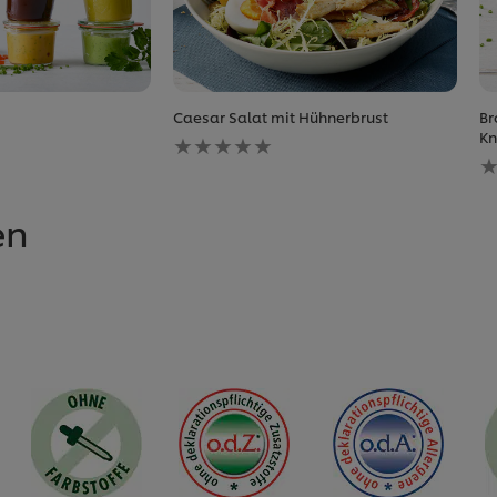
Caesar Salat mit Hühnerbrust
Br
Keine
Kn
Bewertungen
K
für
B
dieses
fü
recipe
d
en
abgegeben
r
a