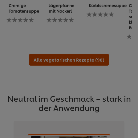
Cremige
Jägerpfanne
Kürbiscremesuppe
Geko
Tomatensuppe
mit Nockerl
Tafe
Keine
sein
Keine
Keine
Bewertungen
klas
Bewertungen
Bewertungen
für
Beil
für
für
dieses
dieses
dieses
recipe
Kein
recipe
recipe
abgegeben
Bewe
abgegeben
abgegeben
für
dies
reci
Alle vegetarischen Rezepte (90)
abg
Neutral im Geschmack – stark in
der Anwendung