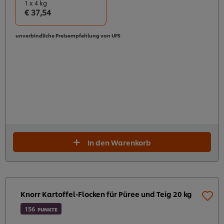
1 x 4 kg
€ 37,54
unverbindliche Preisempfehlung von UFS
In den Warenkorb
Knorr Kartoffel-Flocken für Püree und Teig 20 kg
156
PUNKTE