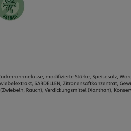
ckerrohrmelasse, modifizierte Stärke, Speisesalz, Worc
iebelextrakt, SARDELLEN, Zitronensaftkonzentrat, Gewü
Zwiebeln, Rauch), Verdickungsmittel (Xanthan), Konserv