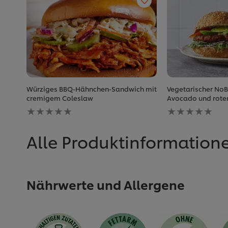
Würziges BBQ-Hähnchen-Sandwich mit
Vegetarischer NoB
cremigem Coleslaw
Avocado und rote
Keine
Keine
Bewertungen
Bewertungen
für
für
dieses
dieses
Alle Produktinformation
recipe
recipe
abgegeben
abgegeben
Nährwerte und Allergene