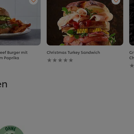
eef Burger mit
Christmas Turkey Sandwich
Gr
Keine
m Paprika
Ch
Bewertungen
K
für
B
dieses
fü
recipe
d
en
abgegeben
r
a