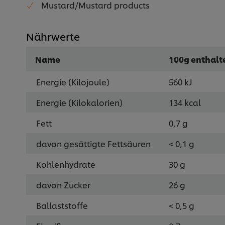
Mustard/Mustard products
Nährwerte
Name
100g enthalt
Energie (Kilojoule)
560 kJ
Energie (Kilokalorien)
134 kcal
Fett
0,7 g
davon gesättigte Fettsäuren
< 0,1 g
Kohlenhydrate
30 g
davon Zucker
26 g
Ballaststoffe
< 0,5 g