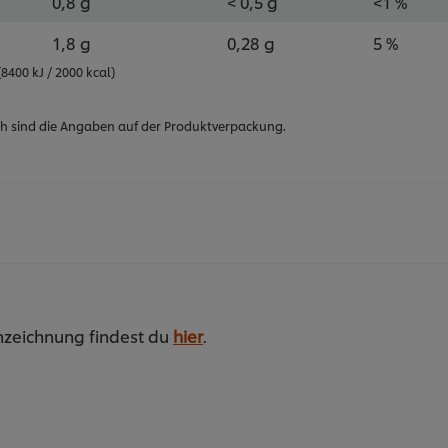
0,8 g
< 0,5 g
<1 %
1,8 g
0,28 g
5 %
400 kJ / 2000 kcal)
h sind die Angaben auf der Produktverpackung.
nzeichnung findest du
hier
.
onat, gekühlt innerhalb von 3 Monaten aufbrauchen. Nic
gen Geschmack vollendet jedes BBQ Gericht. Die Sauce is