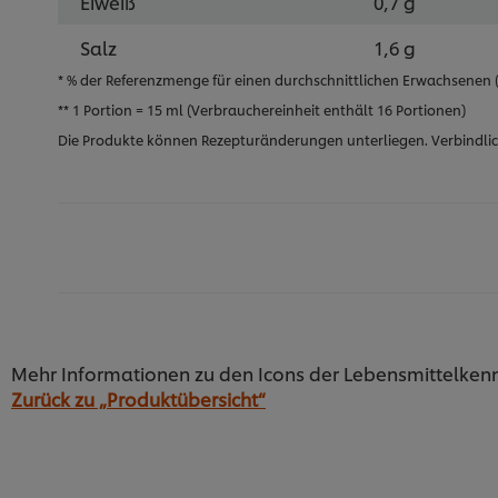
Eiweiß
0,7 g
Salz
1,6 g
* % der Referenzmenge für einen durchschnittlichen Erwachsenen (8
** 1 Portion = 15 ml (Verbrauchereinheit enthält 16 Portionen)
Die Produkte können Rezepturänderungen unterliegen. Verbindlic
Produktinformationen
Bezeichnung
Produkthinweise
Mehr Informationen zu den Icons der Lebensmittelken
Barbecuesauce
Zurück zu „Produktübersicht“
Lagerhinweis
Beschreibung
Nach dem Öffnen ungekühlt innerhalb von einem M
Die Hellmann’s BBQ Sauce mit ihrem typisch rauchi