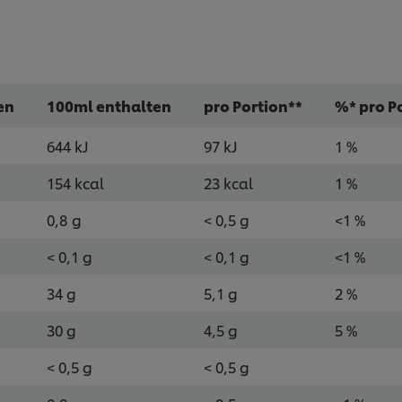
en
100ml enthalten
pro Portion**
%* pro P
644 kJ
97 kJ
1 %
154 kcal
23 kcal
1 %
0,8 g
< 0,5 g
<1 %
< 0,1 g
< 0,1 g
<1 %
34 g
5,1 g
2 %
30 g
4,5 g
5 %
< 0,5 g
< 0,5 g