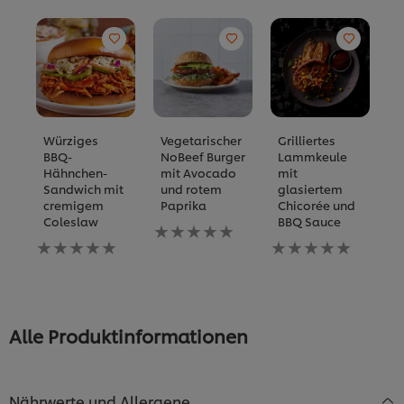
Würziges
Vegetarischer
Grilliertes
C
BBQ-
NoBeef Burger
Lammkeule
T
Hähnchen-
mit Avocado
mit
S
Sandwich mit
und rotem
glasiertem
K
cremigem
Paprika
Chicorée und
B
Coleslaw
BBQ Sauce
Keine
fü
Keine
Bewertungen
Keine
di
Bewertungen
für
Bewertungen
re
für
dieses
für
a
dieses
recipe
dieses
recipe
abgegeben
recipe
abgegeben
abgegeben
Alle Produktinformationen
Nährwerte und Allergene