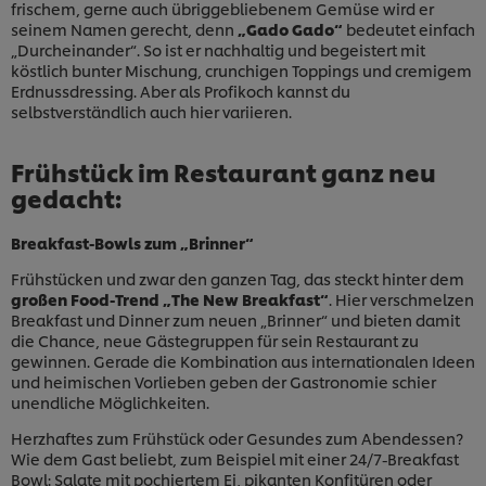
frischem, gerne auch übriggebliebenem Gemüse wird er
seinem Namen gerecht, denn
„Gado Gado“
bedeutet einfach
„Durcheinander“. So ist er nachhaltig und begeistert mit
köstlich bunter Mischung, crunchigen Toppings und cremigem
Erdnussdressing. Aber als Profikoch kannst du
selbstverständlich auch hier variieren.
Frühstück im Restaurant ganz neu
gedacht:
Breakfast-Bowls zum „Brinner“
Frühstücken und zwar den ganzen Tag, das steckt hinter dem
großen Food-Trend „The New Breakfast“
. Hier verschmelzen
Breakfast und Dinner zum neuen „Brinner“ und bieten damit
die Chance, neue Gästegruppen für sein Restaurant zu
gewinnen. Gerade die Kombination aus internationalen Ideen
und heimischen Vorlieben geben der Gastronomie schier
unendliche Möglichkeiten.
Herzhaftes zum Frühstück oder Gesundes zum Abendessen?
Wie dem Gast beliebt, zum Beispiel mit einer 24/7-Breakfast
Bowl: Salate mit pochiertem Ei, pikanten Konfitüren oder