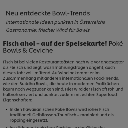
Neu entdeckte Bowl-Trends
Internationale Ideen punkten in Österreichs
Gastronomie: frischer Wind für Bowls
Fisch ahoi – auf der Speisekarte!
Poké
Bowls & Ceviche
Fisch ist bei vielen Restaurantgästen nach wie vor angesagter
als Fleisch und liegt, was Ernährungsfragen angeht, auch
dieses Jahr voll im Trend. Aufwind bekommt er im
Zusammenhang mit anderen internationalen Food-Trends,
wie den Buddha Bowls, die heute in modernen Profiküchen
kaum noch wegzudenken sind. Hier wird der Fisch oft roh und
halbroh serviert und punktet zudem mit echten Superfood-
Eigenschaften:
In den hawaiianischen Poké Bowls wird roher Fisch –
traditionell Gelbflossen-Thunfisch – mariniert und als
Topping eingesetzt.
Im südamerikanischen Ceviche, in der Küche der