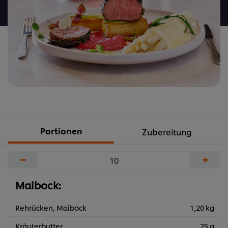
abgegeben
Portionen
Zubereitung
−
+
Maibock:
Rehrücken, Maibock
1,20 kg
Kräuterbutter
25 g