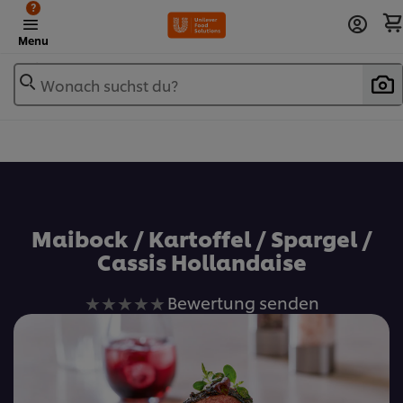
?
Menu
Wonach suchst du?
Zu Favoriten hinzufügen
Maibock / Kartoffel / Spargel /
Cassis Hollandaise
Keine
Bewertung senden
Bewertungen
für
dieses
recipe