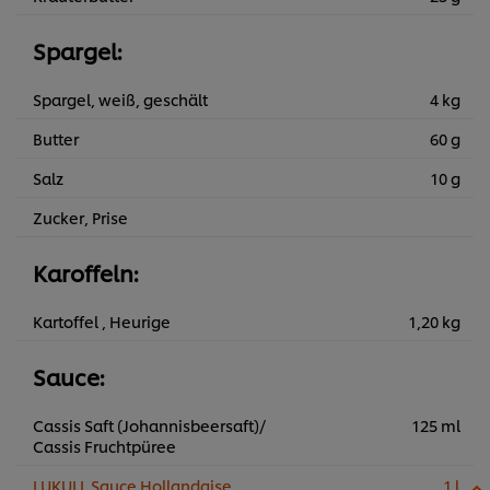
Spargel:
Spargel, weiß, geschält
4 kg
Butter
60 g
Salz
10 g
Zucker, Prise
Karoffeln:
Kartoffel , Heurige
1,20 kg
Sauce:
Cassis Saft (Johannisbeersaft)/
125 ml
Cassis Fruchtpüree
LUKULL Sauce Hollandaise
1 l