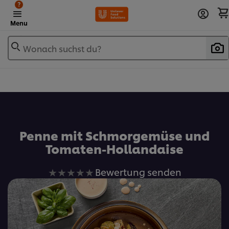
?
Menu
Wonach suchst du?
Zu Favoriten hinzufügen
Penne mit Schmorgemüse und
Tomaten-Hollandaise
Keine
Bewertung senden
Bewertungen
für
dieses
recipe