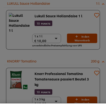
LUKULL Sauce Hollandaise
1 l
Lukull Sauce Hollandaise 1 l
10
PUNKTE
1 x 1 l
1 x 1 l
In den
€ 10,00
Warenkorb
€ 10,00
unverbindliche Preisempfehlung von UFS
10 x 1 l
€ 100,00
KNORR® Tomatino
200 g
Knorr Professional Tomatino
Tomatensauce passiert Beutel 3
kg
10
PUNKTE
1 x 3 kg
1 x 3 kg
In den
Cookies auf dieser Webseite
€ 10,08
Warenkorb
€ 10,08