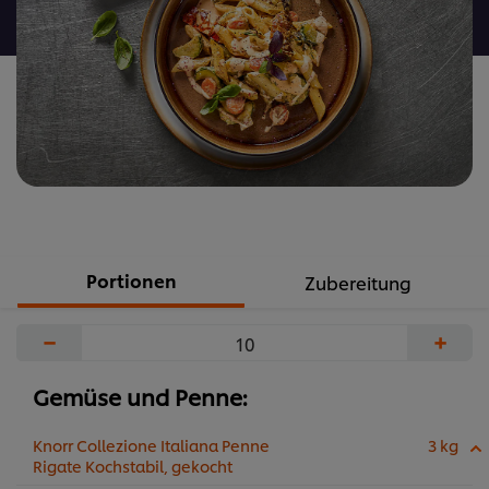
abgegeben
Portionen
Zubereitung
−
+
Gemüse und Penne:
Knorr Collezione Italiana Penne
3 kg
Rigate Kochstabil, gekocht