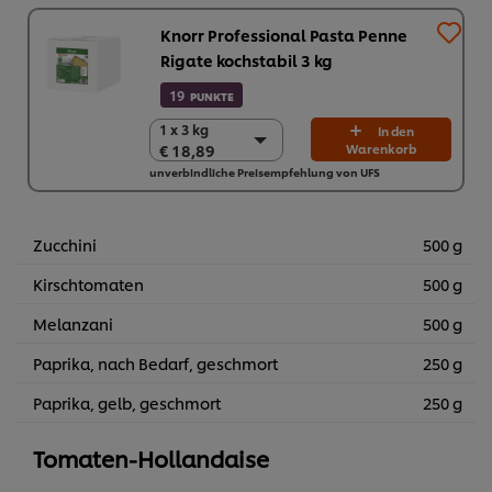
Knorr Professional Pasta Penne
Rigate kochstabil 3 kg
19
PUNKTE
1 x 3 kg
1 x 3 kg
In den
€ 18,89
Warenkorb
€ 18,89
unverbindliche Preisempfehlung von UFS
4 x 3 kg
€ 75,56
Zucchini
500 g
Kirschtomaten
500 g
Melanzani
500 g
Paprika, nach Bedarf, geschmort
250 g
Paprika, gelb, geschmort
250 g
Tomaten-Hollandaise