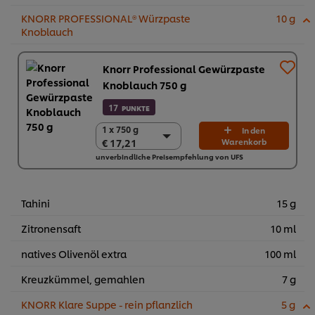
KNORR PROFESSIONAL® Würzpaste
10 g
Knoblauch
Knorr Professional Gewürzpaste
Knoblauch 750 g
17
PUNKTE
1 x 750 g
1 x 750 g
In den
€ 17,21
Warenkorb
€ 17,21
unverbindliche Preisempfehlung von UFS
2 x 750 g
€ 34,42
Tahini
15 g
Zitronensaft
10 ml
natives Olivenöl extra
100 ml
Kreuzkümmel, gemahlen
7 g
KNORR Klare Suppe - rein pflanzlich
5 g