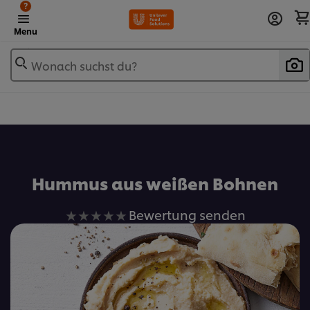
?
Menu
Wonach suchst du?
Zu Favoriten hinzufügen
Hummus aus weißen Bohnen
Keine
Bewertung senden
Bewertungen
für
dieses
recipe
abgegeben