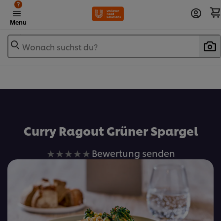
?
Menu
Wonach suchst du?
Zu Favoriten hinzufügen
Curry Ragout Grüner Spargel
Keine
Bewertung senden
Bewertungen
für
dieses
recipe
abgegeben