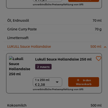
€ 17,21
unverbindliche Preisempfehlung von UFS
2 x 750 g
€ 34,42
Öl, Erdnussöl
70 ml
Grüne Curry Paste
70 g
Limettensaft
LUKULL Sauce Hollandaise
500 ml
Lukull Sauce Hollandaise 250 ml
2
PUNKTE
1 x 250 ml
1 x 250 ml
In den
€ 2,38
Warenkorb
€ 2,38
unverbindliche Preisempfehlung von UFS
12 x 250 ml
€ 28,56
Kokosmilch
500 ml