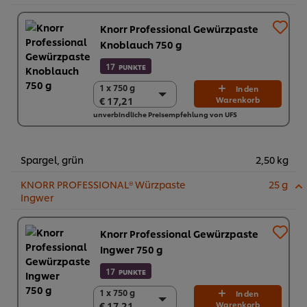
Knorr Professional Gewürzpaste
Knoblauch 750 g
17
PUNKTE
1 x 750 g
1 x 750 g
In den
€ 17,21
Warenkorb
€ 17,21
unverbindliche Preisempfehlung von UFS
2 x 750 g
€ 34,42
Spargel, grün
2,50 kg
KNORR PROFESSIONAL® Würzpaste
25 g
Ingwer
Knorr Professional Gewürzpaste
Ingwer 750 g
17
PUNKTE
1 x 750 g
1 x 750 g
In den
€ 17,21
Warenkorb