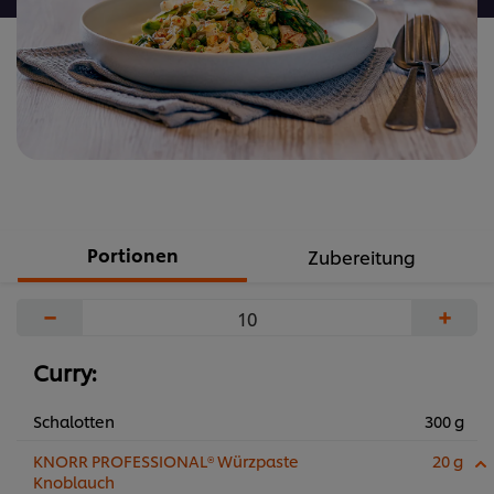
Portionen
Zubereitung
−
+
Curry:
Schalotten
300 g
KNORR PROFESSIONAL® Würzpaste
20 g
Knoblauch