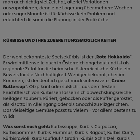
man auch richtig viel Zeit hat, allerlei Variationen
auszuprobieren, denn eine Lagerung über mehrere Wochen
oder sogar Monate ist für Kürbisse kein Problem und
erleichtert dir somit die Planung in der Profiküche.
KÜRBISSE UND IHRE ZUBEREITUNGSMÖGLICHKEITEN
Der wohl bekannteste Speisekürbis ist der „
Rote
Hokkaido
“.
Er wird mittlerweile auch in Österreich angebaut und ist als
regionale Zutat für die heimische österreichische Küche ein
Beweis für die Nachhaltigkeit. Weniger bekannt, aber im
Kommen, ist der deutlich geschmacksintensivere „
Grüne
Buttercup
“. Ob pikant oder süßlich – aus dem festen
Fruchtfleisch von Kürbissen lassen sich abwechslungsreiche
Beilagen zaubern: Püriert, gebacken oder als Puffer geröstet,
als Risotto im Alleingang oder als Gnocchi zu Pilzgerichten.
Das vielseitige Gemüse passt zu vielem – vor allem bestens zu
Wild!
Was sonst noch geht:
Kürbissuppe, Kürbis-Carpaccio,
Kürbispommes, Kürbis-Hummus, Kürbis-Ragout, Kürbis-Curry,
Kürbisravioli, Kürbisauflauf /-Gratin, Kürbis-Schnitzel, Kürbis-