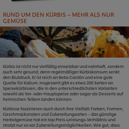
RUND UM DEN KÜRBIS – MEHR ALS NUR
GEMÜSE
Kürbis ist nicht nur vielfältig einsetzbar und nahrhaft, sondern
auch sehr gesund, denn regelmäßiger Kürbiskonsum senkt
den Blutdruck. Er ist reich an Beta-Carotin und eine gute
Quelle für Kalium. Insgesamt gibt es etwa 200 Sorten an
Speisekürbissen, die in den unterschiedlichsten Varianten
sowohl als Vor- oder Hauptspeise oder sogar als Desserts auf
heimischen Tellern landen können.
Kürbisse faszinieren auch durch ihre Vielfalt: Farben, Formen,
Geschmacksnoten und Zubereitungsarten – das günstige
Herbstgemüse hat ein top Preis-Leistungs-Verhältnis und
strotzt nur so vor Zubereitungsmöglichkeiten. Wie gut, dass