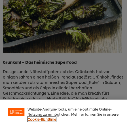
Grünkohl – Das heimische Superfood
Das gesunde Nährstoffpotenzial des Grünkohls hat vor
einigen Jahren einen heißen Trend ausgelöst: Grünkohl findet
man seitdem als vitaminreiches Superfood „Kale“ in Salaten,
Smoothies und als Chips in allerlei herzhaften
Geschmacksrichtungen. Eine Idee, die man kreativ fürs
Cookies auf dieser Webseite
Salattopping oder als „Herbstblätter“ für Wildgerichte
übernehmen kann.
Unilever verwendet auf dieser Website Cookies und
Website-Analyse-Tools, um eine optimale Online-
Nutzung zu ermöglichen. Mehr er fahren Sie in unserer
Cookie-Richtlinie