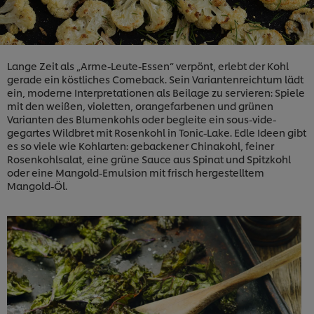
Lange Zeit als „Arme-Leute-Essen“ verpönt, erlebt der Kohl
gerade ein köstliches Comeback. Sein Variantenreichtum lädt
ein, moderne Interpretationen als Beilage zu servieren: Spiele
mit den weißen, violetten, orangefarbenen und grünen
Varianten des Blumenkohls oder begleite ein sous-vide-
gegartes Wildbret mit Rosenkohl in Tonic-Lake. Edle Ideen gibt
es so viele wie Kohlarten: gebackener Chinakohl, feiner
Rosenkohlsalat, eine grüne Sauce aus Spinat und Spitzkohl
oder eine Mangold-Emulsion mit frisch hergestelltem
Mangold-Öl.