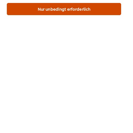
für diese Website und auch für andere Webpräsenzen
Bewertung senden
der Marke dieser Website.
Nur unbedingt erforderlich
Download PDF
Email
Marken & Inspirationen
Webshop