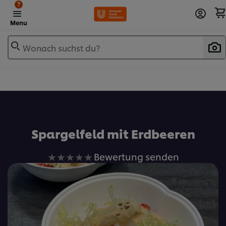
?
Menu
Wonach suchst du?
Zu Favoriten hinzufügen
Spargelfeld mit Erdbeeren
Keine
Bewertung senden
Bewertungen
für
dieses
recipe
abgegeben