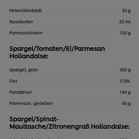
Petersilienblatt
25 g
Nussbutter
25 ml
Parmaschinken
150 g
Spargel/Tomaten/Ei/Parmesan
Hollandaise:
Spargel, grün
300 g
Eier
5 Stk.
Paradeiser
140 g
Parmesan, gerieben
60 g
Spargel/Spinat-
Maultasche/Zitronengraß Hollandaise: