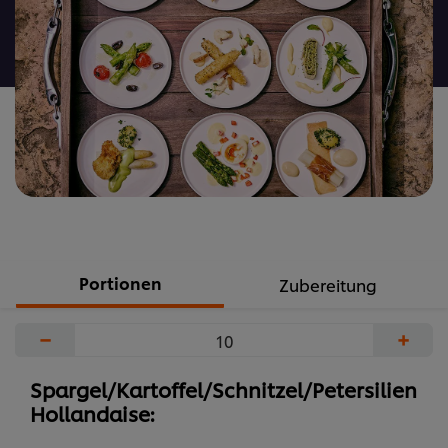
recipe
abgegeben
Portionen
Zubereitung
−
+
Spargel/Kartoffel/Schnitzel/Petersilien
Hollandaise: