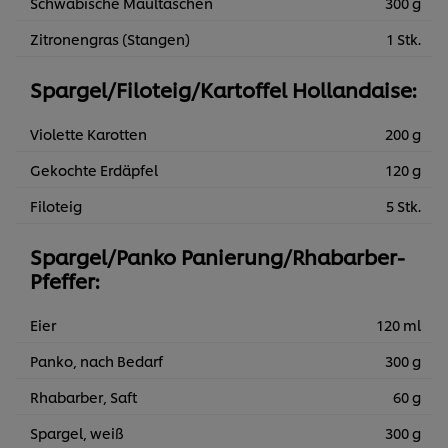
Schwäbische Maultaschen
300 g
Zitronengras (Stangen)
1 Stk.
Spargel/Filoteig/Kartoffel Hollandaise:
Violette Karotten
200 g
Gekochte Erdäpfel
120 g
Filoteig
5 Stk.
Spargel/Panko Panierung/Rhabarber-
Pfeffer:
Eier
120 ml
Panko, nach Bedarf
300 g
Rhabarber, Saft
60 g
Spargel, weiß
300 g