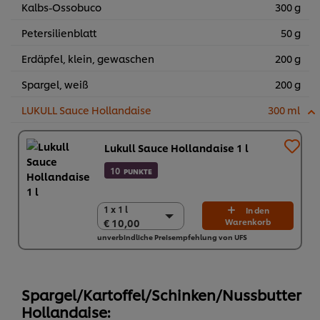
Kalbs-Ossobuco
300 g
Petersilienblatt
50 g
Erdäpfel, klein, gewaschen
200 g
Spargel, weiß
200 g
LUKULL Sauce Hollandaise
300 ml
Lukull Sauce Hollandaise 1 l
10
PUNKTE
1 x 1 l
1 x 1 l
In den
€ 10,00
Warenkorb
€ 10,00
unverbindliche Preisempfehlung von UFS
10 x 1 l
€ 100,00
Spargel/Kartoffel/Schinken/Nussbutter
Hollandaise: