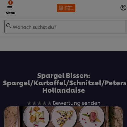
?
Menu
Wonach suchst du?
Zu Favoriten hinzufügen
Spargel Bissen:
Spargel/Kartoffel/Schnitzel/Peters
Hollandaise
Keine
Bewertung senden
Bewertungen
für
dieses