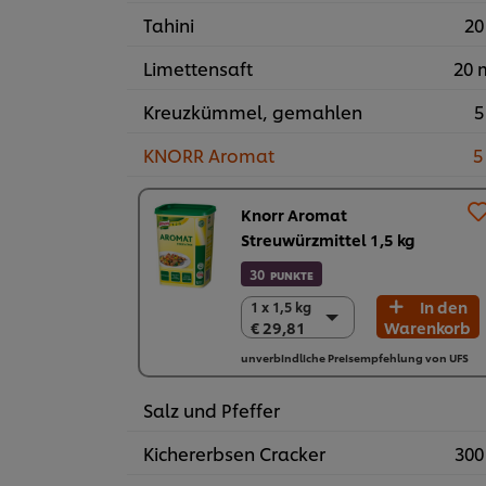
Tahini
20
Limettensaft
20 
Kreuzkümmel, gemahlen
5
KNORR Aromat
5
Knorr Aromat
Streuwürzmittel 1,5 kg
30
PUNKTE
In den
1 x 1,5 kg
1 x 1,5 kg
€ 29,81
Warenkorb
€ 29,81
6 x 1,5 kg
unverbindliche Preisempfehlung von UFS
€ 178,86
Salz und Pfeffer
Kichererbsen Cracker
300