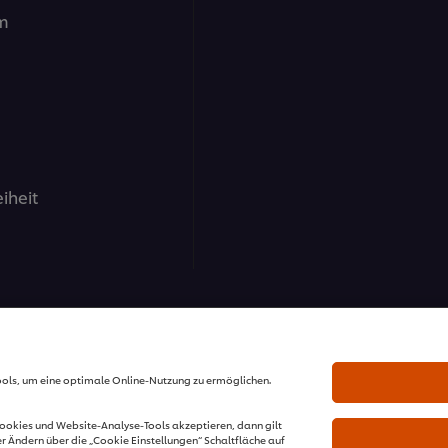
m
eiheit
 GmbH - Alle Rechte vorbehalten.
ools, um eine optimale Online-Nutzung zu ermöglichen.
Cookies und Website-Analyse-Tools akzeptieren, dann gilt
r Ändern über die „Cookie Einstellungen“ Schaltfläche auf