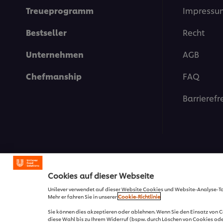
Treueprogramm
Impressu
Bestseller
Recht
Unternehmen
AGB
Chefmanship
FAQ
Barrierefr
Cookies auf dieser Webseite
© 2026 Unilever Österreich
Unilever verwendet auf dieser Website Cookies und Website-Analyse-T
Mehr er fahren Sie in unserer
Cookie-Richtlinie
Sie können dies akzeptieren oder ablehnen. Wenn Sie den Einsatz von 
diese Wahl bis zu Ihrem Widerruf (bspw. durch Löschen von Cookies ode