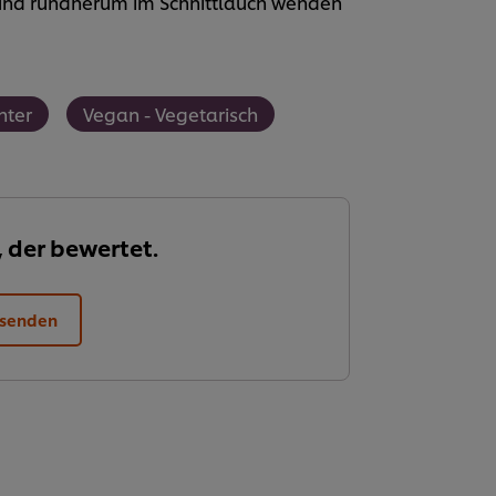
 und rundherum im Schnittlauch wenden
nter
Vegan - Vegetarisch
, der bewertet.
 senden