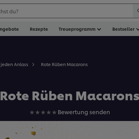
hst du?
ngebote
Rezepte
Treueprogramm
Bestseller
Rote Rüben Macarons
r jeden Anlass
Rote Rüben Macaron
Keine
Bewertung senden
Bewertungen
für
dieses