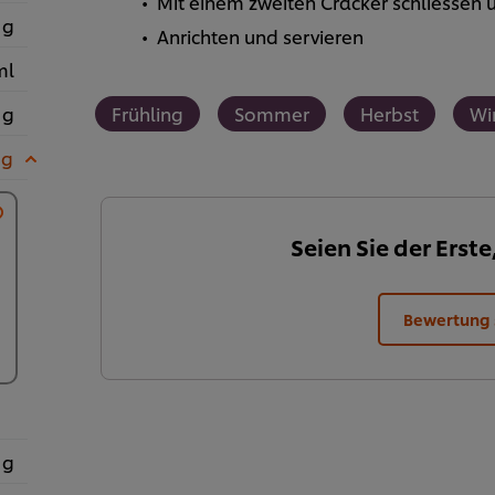
Mit einem zweiten Cracker schliessen
 g
Anrichten und servieren
ml
 g
Frühling
Sommer
Herbst
Wi
 g
Seien Sie der Erste
Bewertung
 g