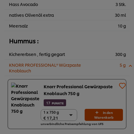
Hass Avocado
3 Stk.
natives Olivenöl extra
30 ml
Meersalz
10 g
Hummus :
Kichererbsen , fertig gegart
300 g
KNORR PROFESSIONAL® Würzpaste
5 g
Knoblauch
Knorr Professional Gewürzpaste
Knoblauch 750 g
17
PUNKTE
1 x 750 g
1 x 750 g
In den
€ 17,21
Warenkorb
€ 17,21
unverbindliche Preisempfehlung von UFS
2 x 750 g
€ 34,42