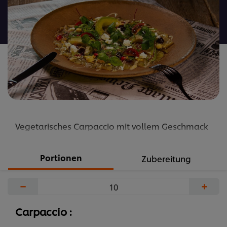
recipe
abgegeben
Vegetarisches Carpaccio mit vollem Geschmack
Portionen
Zubereitung
−
+
Carpaccio :