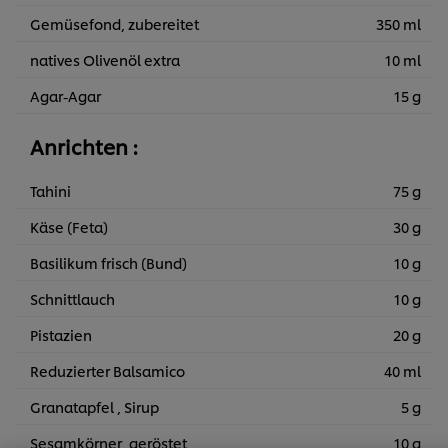
Gemüsefond, zubereitet
350 ml
natives Olivenöl extra
10 ml
Agar-Agar
15 g
Anrichten :
Tahini
75 g
Käse (Feta)
30 g
Basilikum frisch (Bund)
10 g
Schnittlauch
10 g
Pistazien
20 g
Reduzierter Balsamico
40 ml
Granatapfel , Sirup
5 g
Cookies auf dieser Webseite
Sesamkörner, geröstet
10 g