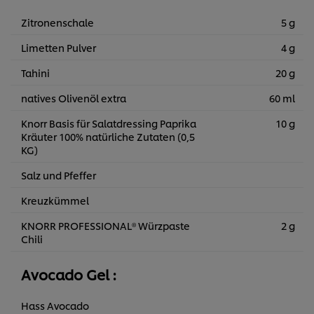
Zitronenschale
5 g
Limetten Pulver
4 g
Tahini
20 g
natives Olivenöl extra
60 ml
Knorr Basis für Salatdressing Paprika
10 g
Kräuter 100% natürliche Zutaten (0,5
KG)
Salz und Pfeffer
Kreuzkümmel
KNORR PROFESSIONAL® Würzpaste
2 g
Chili
Avocado Gel :
Hass Avocado