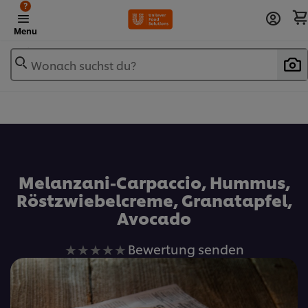
?
Menu
Wonach suchst du?
Zu Favoriten hinzufügen
Melanzani-Carpaccio, Hummus,
Röstzwiebelcreme, Granatapfel,
Avocado
Keine
Bewertung senden
Bewertungen
für
dieses