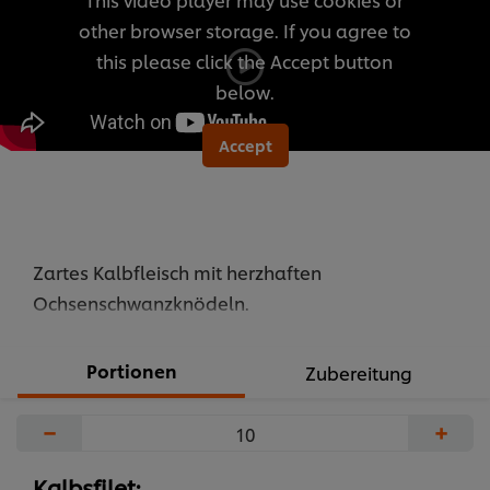
recipe
other browser storage. If you agree to
abgegeben
this please click the Accept button
below.
Accept
Zartes Kalbfleisch mit herzhaften
Ochsenschwanzknödeln.
Portionen
Zubereitung
−
+
Kalbsfilet: