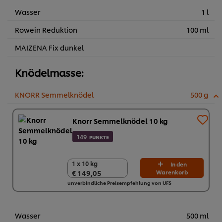
Wasser
1 l
Rowein Reduktion
100 ml
MAIZENA Fix dunkel
Knödelmasse:
KNORR Semmelknödel
500 g
Knorr Semmelknödel 10 kg
149
PUNKTE
1 x 10 kg
1 x 10 kg
In den
€ 149,05
Warenkorb
€ 149,05
unverbindliche Preisempfehlung von UFS
Wasser
500 ml