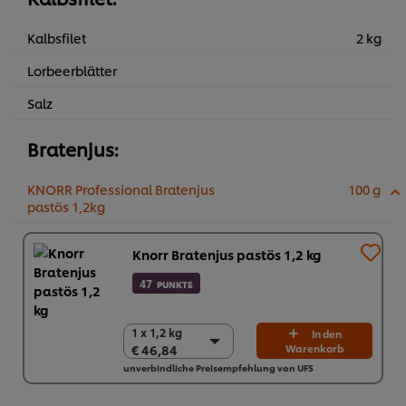
Kalbsfilet
2 kg
Lorbeerblätter
Salz
Bratenjus:
KNORR Professional Bratenjus
100 g
pastös 1,2kg
Knorr Bratenjus pastös 1,2 kg
47
PUNKTE
1 x 1,2 kg
1 x 1,2 kg
In den
€ 46,84
Warenkorb
€ 46,84
unverbindliche Preisempfehlung von UFS
6 x 1,2 kg
€ 281,04