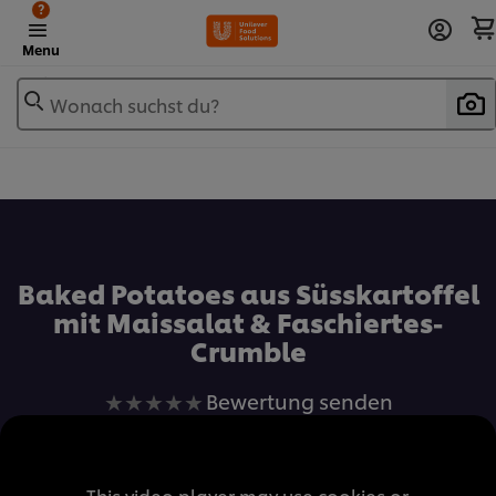
?
Menu
Wonach suchst du?
Zu Favoriten hinzufügen
Baked Potatoes aus Süsskartoffel
mit Maissalat & Faschiertes-
Crumble
Keine
Bewertung senden
Bewertungen
für
dieses
This video player may use cookies or