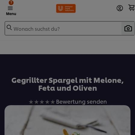
?
Menu
Wonach suchst du?
Zu Favoriten hinzufügen
Gegrillter Spargel mit Melone,
Feta und Oliven
Keine
Bewertung senden
Bewertungen
für
dieses
recipe