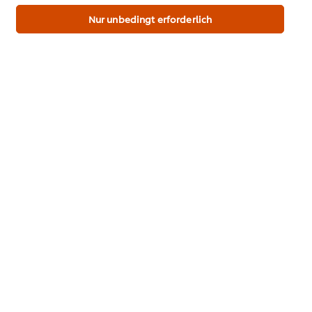
für diese Website und auch für andere Webpräsenzen
der Marke dieser Website.
Nur unbedingt erforderlich
Download PDF
Email
Marken & Inspirationen
Webshop