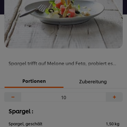
abgegeben
Spargel trifft auf Melone und Feta, probiert es...
Portionen
Zubereitung
−
+
Spargel :
Spargel, geschält
1,50 kg