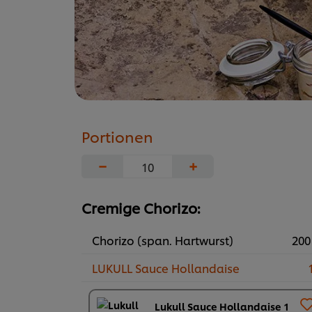
Portionen
−
+
Cremige Chorizo:
Chorizo (span. Hartwurst)
200
LUKULL Sauce Hollandaise
1
Lukull Sauce Hollandaise 1