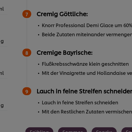
ml
Cremig Göttliche:
Knorr Professional Demi Glace um 60%
Beide Zutaten miteinander vermenge
 g
Cremige Bayrische:
Flußkrebsschwänze klein geschnitten
ml
Mit der Vinaigrette und Hollandaise v
Lauch in feine Streifen schneide
Lauch in feine Streifen schneiden
 g
Mit den Restlichen Zutaten vermischen
Frühling
Sommer
Snacks
Sp