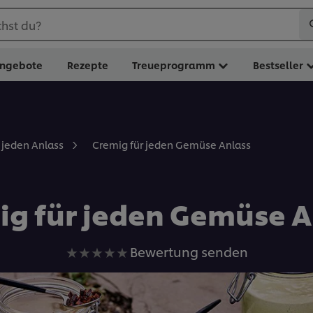
hst du?
ngebote
Rezepte
Treueprogramm
Bestseller
Cremig für jeden Gemüse Anlass
r jeden Anlass
ig für jeden Gemüse A
Keine
Bewertung senden
Bewertungen
für
dieses