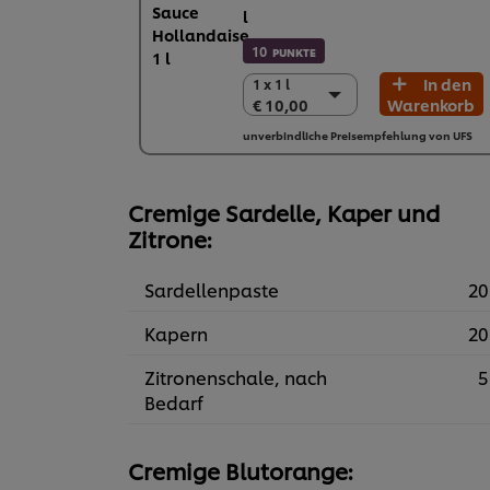
l
10
PUNKTE
In den
1 x 1 l
1 x 1 l
€ 10,00
Warenkorb
€ 10,00
10 x 1 l
unverbindliche Preisempfehlung von UFS
€ 100,00
Cremige Sardelle, Kaper und
Zitrone:
Sardellenpaste
20
Kapern
20
Zitronenschale, nach
5
Bedarf
Cremige Blutorange: