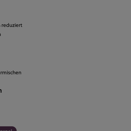
 reduziert
n
ermischen
n
argel