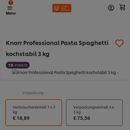
?
Menu
Knorr Professional Pasta Spaghetti
kochstabil 3 kg
19
PUNKTE
Verpackung
Verbrauchereinheit 1 x 3
Verpackungseinheit 4 x
kg
3 kg
€ 18,89
€ 75,56