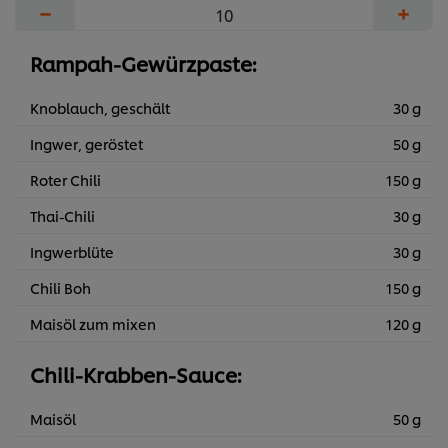
−
+
Rampah-Gewürzpaste:
Knoblauch, geschält
30 g
Ingwer, geröstet
50 g
Roter Chili
150 g
Thai-Chili
30 g
Ingwerblüte
30 g
Chili Boh
150 g
Maisöl zum mixen
120 g
Chili-Krabben-Sauce:
Maisöl
50 g