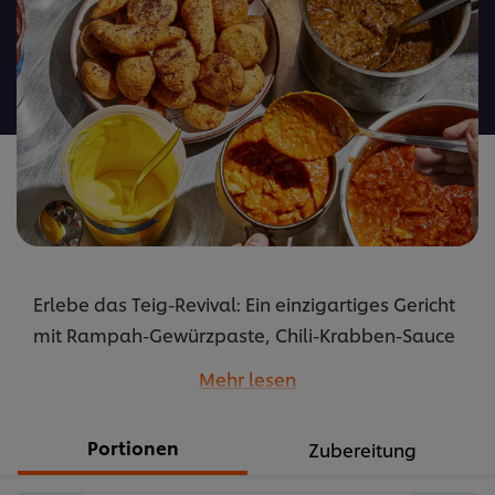
dieses
recipe
abgegeben
Erlebe das Teig-Revival: Ein einzigartiges Gericht
mit Rampah-Gewürzpaste, Chili-Krabben-Sauce
und frischem Krabbenfleisch. Ein kulinarisches
Mehr lesen
Abenteuer, das deinen Gaumen verzaubert.
...
Portionen
Zubereitung