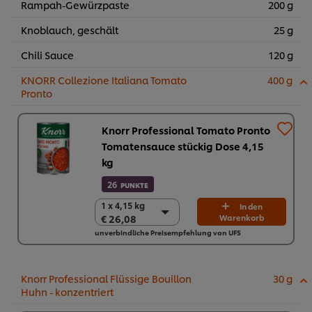
Rampah-Gewürzpaste
200 g
Knoblauch, geschält
25 g
Chili Sauce
120 g
KNORR Collezione Italiana Tomato
400 g
Pronto
Knorr Professional Tomato Pronto
Tomatensauce stückig Dose 4,15
kg
26
PUNKTE
1 x 4,15 kg
1 x 4,15 kg
In den
€ 26,08
Warenkorb
€ 26,08
unverbindliche Preisempfehlung von UFS
3 x 4,15 kg
€ 78,24
Knorr Professional Flüssige Bouillon
30 g
Huhn - konzentriert