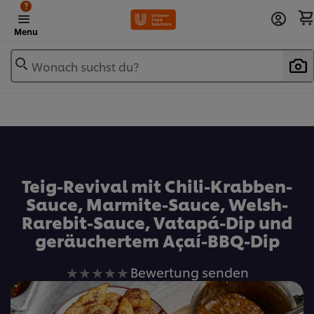
?
Menu
Wonach suchst du?
Zu Favoriten hinzufügen
Teig-Revival mit Chili-Krabben-
Sauce, Marmite-Sauce, Welsh-
Rarebit-Sauce, Vatapá-Dip und
geräuchertem Açaí-BBQ-Dip
Keine
Bewertung senden
Bewertungen
für