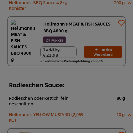
Hellmann's BBQ Sauce 4,8kg
200 g
Kanister
Hellmann's MEAT & FISH SAUCES
BBQ 4800 g
24
PUNKTE
1 x 4,8 kg
1 x 4,8 kg
In den
€ 23,98
Warenkorb
€ 23,98
unverbindliche Preisempfehlung von UFS
Radieschen Sauce:
Radieschen oder Rettich, fein
80 g
geschnitten
Hellmann's YELLOW MUSTARD (2,059
10 g
KG)