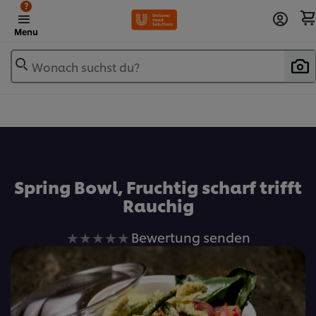
?
Menu
Wonach suchst du?
Zu Favoriten hinzufügen
Spring Bowl, Fruchtig scharf trifft
Rauchig
Keine
Bewertung senden
Bewertungen
für
dieses
recipe