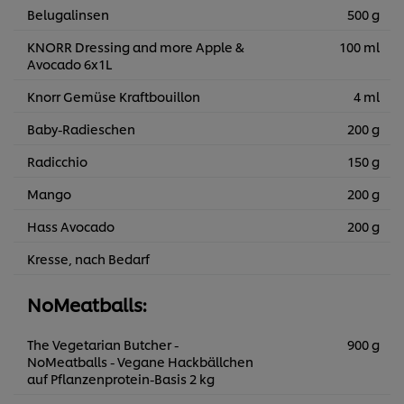
Belugalinsen
500 g
KNORR Dressing and more Apple &
100 ml
Avocado 6x1L
Knorr Gemüse Kraftbouillon
4 ml
Baby-Radieschen
200 g
Radicchio
150 g
Mango
200 g
Hass Avocado
200 g
Kresse, nach Bedarf
NoMeatballs:
The Vegetarian Butcher -
900 g
NoMeatballs - Vegane Hackbällchen
auf Pflanzenprotein-Basis 2 kg