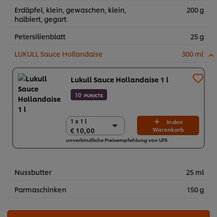
Erdäpfel, klein, gewaschen, klein,
200 g
halbiert, gegart
Petersilienblatt
25 g
LUKULL Sauce Hollandaise
300 ml
Lukull Sauce Hollandaise 1 l
10
PUNKTE
1 x 1 l
1 x 1 l
In den
€ 10,00
Warenkorb
€ 10,00
unverbindliche Preisempfehlung von UFS
10 x 1 l
€ 100,00
Nussbutter
25 ml
Parmaschinken
150 g