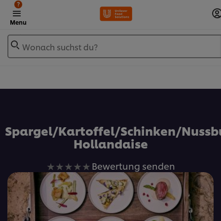
?
Menu
Wonach suchst du?
Zu Favoriten hinzufügen
Spargel/Kartoffel/Schinken/Nussb
Hollandaise
Keine
Bewertung senden
Bewertungen
für
dieses
recipe