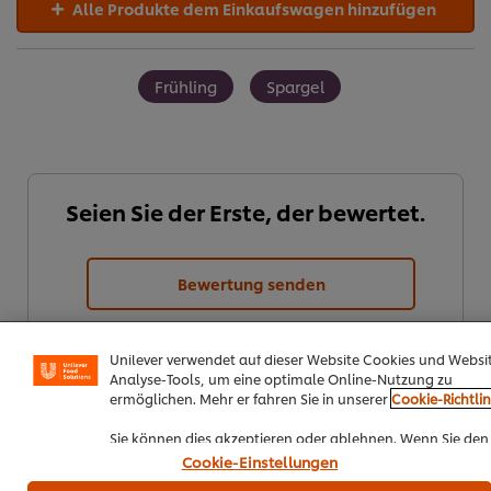
Alle Produkte dem Einkaufswagen hinzufügen
Frühling
Spargel
Seien Sie der Erste, der bewertet.
Bewertung senden
Cookies auf dieser Webseite
Unilever verwendet auf dieser Website Cookies und Websi
Analyse-Tools, um eine optimale Online-Nutzung zu
ermöglichen. Mehr er fahren Sie in unserer
Cookie-Richtlin
Sie können dies akzeptieren oder ablehnen. Wenn Sie den
Einsatz von Cookies und Website-Analyse-Tools akzeptier
Cookie-Einstellungen
dann gilt diese Wahl bis zu Ihrem Widerruf (bspw. durch