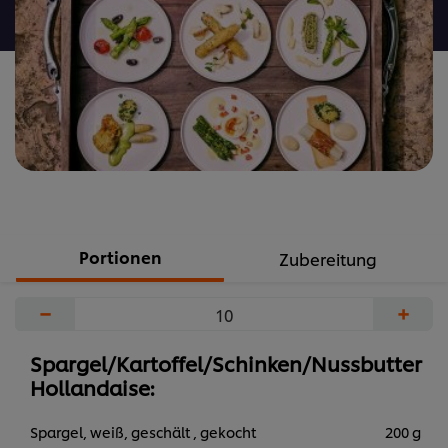
abgegeben
Portionen
Zubereitung
−
+
Spargel/Kartoffel/Schinken/Nussbutter
Hollandaise:
Spargel, weiß, geschält , gekocht
200 g