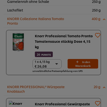
Garnelenroh ohne Schale
250 g
Lachsfilet
250 g
KNORR Collezione Italiana Tomato
400 g
Pronto
Knorr Professional Tomato Pronto
Tomatensauce stückig Dose 4,15
kg
26
PUNKTE
1 x 4,15 kg
1 x 4,15 kg
In den
€ 26,08
Warenkorb
€ 26,08
unverbindliche Preisempfehlung von UFS
3 x 4,15 kg
€ 78,24
KNORR PROFESSIONAL® Würzpaste
20 g
Knoblauch
Knorr Professional Gewürzpaste