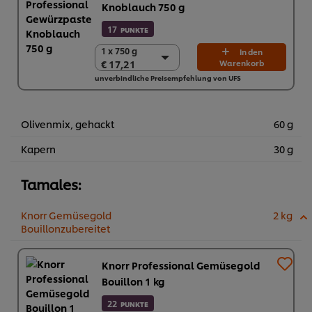
Knoblauch 750 g
17
PUNKTE
1 x 750 g
1 x 750 g
In den
€ 17,21
Warenkorb
€ 17,21
unverbindliche Preisempfehlung von UFS
2 x 750 g
€ 34,42
Olivenmix, gehackt
60 g
Kapern
30 g
Tamales:
Knorr Gemüsegold
2 kg
Bouillonzubereitet
Knorr Professional Gemüsegold
Bouillon 1 kg
22
PUNKTE