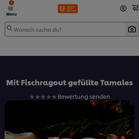
?
Menu
Wonach suchst du?
Zu Favoriten hinzufügen
Mit Fischragout gefüllte Tamales
Keine
Bewertung senden
Bewertungen
für
dieses
recipe
abgegeben