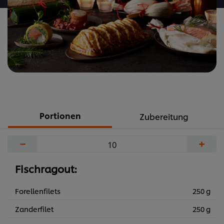
Portionen
Zubereitung
−
+
Fischragout:
Forellenfilets
250 g
Zanderfilet
250 g