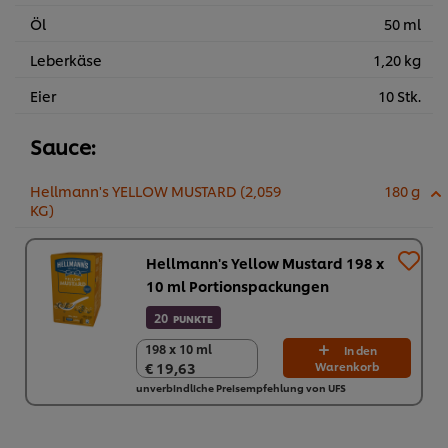
Öl
50 ml
Leberkäse
1,20 kg
Eier
10 Stk.
Sauce:
Hellmann's YELLOW MUSTARD (2,059
180 g
KG)
Hellmann's Yellow Mustard 198 x
10 ml Portionspackungen
20
PUNKTE
198 x 10 ml
198 x 10 ml
In den
€ 19,63
Warenkorb
€ 19,63
unverbindliche Preisempfehlung von UFS