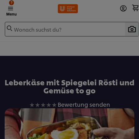
?
Menu
Wonach suchst du?
Zu Favoriten hinzufügen
Leberkäse mit Spiegelei Rösti und
Gemüse to go
Keine
Bewertung senden
Bewertungen
für
dieses
recipe