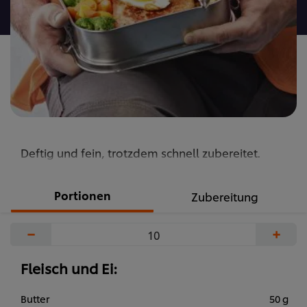
abgegeben
Deftig und fein, trotzdem schnell zubereitet.
Portionen
Zubereitung
−
+
Fleisch und Ei:
Butter
50 g