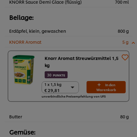
KNORR Sauce Demi Glace (flüssig)
700 ml
Beilage:
Erdäpfel, klein, gewaschen
800 g
KNORR Aromat
5 g
Knorr Aromat Streuwürzmittel 1,5
kg
30
PUNKTE
1 x 1,5 kg
1 x 1,5 kg
In den
€ 29,81
Warenkorb
€ 29,81
unverbindliche Preisempfehlung von UFS
6 x 1,5 kg
€ 178,86
Butter
80 g
Gemüse: