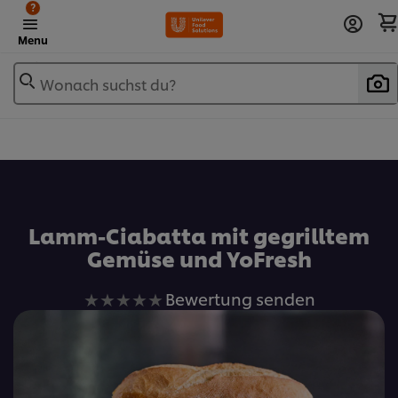
?
Menu
Wonach suchst du?
Zu Favoriten hinzufügen
Lamm-Ciabatta mit gegrilltem
Gemüse und YoFresh
Keine
Bewertung senden
Bewertungen
für
dieses
recipe