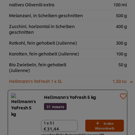
natives Olivenöl extra
100 ml
Melanzani, in Scheiben geschnitten
500 g
Zucchini, horizontal in Scheiben
400 g
geschnitten
Rotkohl, fein gehobelt (Julienne)
300 g
Karotten, fein gehobelt (Julienne)
100 g
Bio Zwiebeln, fein gehobelt
50 g
(Julienne)
Hellmann's YoFresh 1 x 5L
1,50 cu
Hellmann's YoFresh 5 kg
31
PUNKTE
1 x 5 l
1 x 5 l
In den
€ 31,44
Warenkorb
€ 31,44
unverbindliche Preisempfehlung von UFS