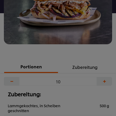
abgegeben
Portionen
Zubereitung
−
+
Zubereitung:
Lammgekochtes, in Scheiben
500 g
geschnitten