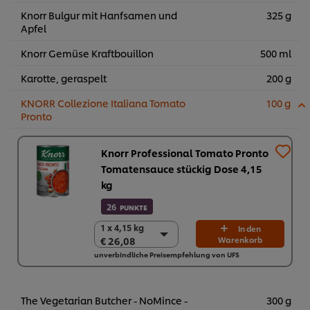
Knorr Bulgur mit Hanfsamen und
325 g
Apfel
Knorr Gemüse Kraftbouillon
500 ml
Karotte, geraspelt
200 g
KNORR Collezione Italiana Tomato
100 g
Pronto
Knorr Professional Tomato Pronto
Tomatensauce stückig Dose 4,15
kg
26
PUNKTE
1 x 4,15 kg
1 x 4,15 kg
In den
€ 26,08
Warenkorb
€ 26,08
unverbindliche Preisempfehlung von UFS
3 x 4,15 kg
€ 78,24
The Vegetarian Butcher - NoMince -
300 g