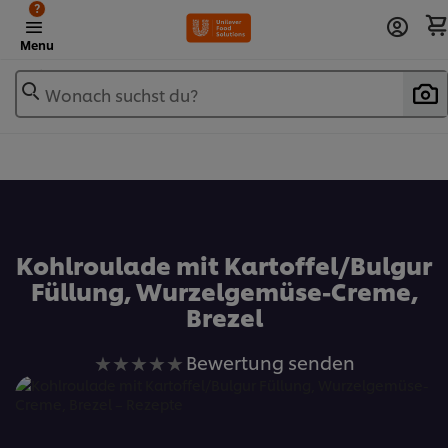
?
Menu
Wonach suchst du?
Zu Favoriten hinzufügen
Kohlroulade mit Kartoffel/Bulgur
Füllung, Wurzelgemüse-Creme,
Brezel
Keine
Bewertung senden
Bewertungen
für
dieses