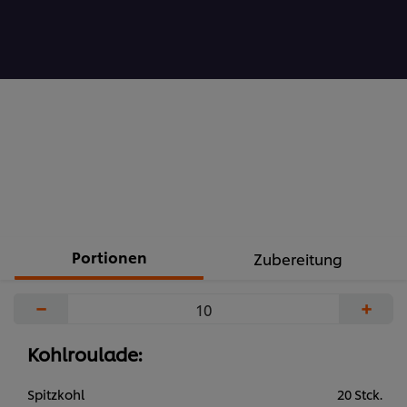
recipe
abgegeben
Portionen
Zubereitung
−
+
Kohlroulade:
Spitzkohl
20 Stck.