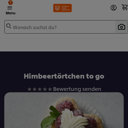
?
Menu
Wonach suchst du?
Zu Favoriten hinzufügen
Himbeertörtchen to go
Keine
Bewertung senden
Bewertungen
für
dieses
recipe
abgegeben