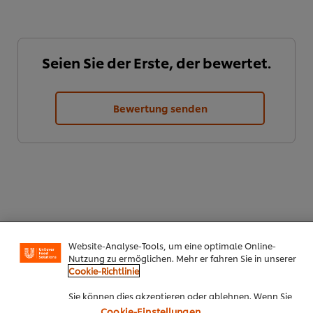
Seien Sie der Erste, der bewertet.
Bewertung senden
Cookies auf dieser Webseite
Unilever verwendet auf dieser Website Cookies und
Website-Analyse-Tools, um eine optimale Online-
Download PDF
Email
Nutzung zu ermöglichen. Mehr er fahren Sie in unserer
Cookie-Richtlinie
Sie können dies akzeptieren oder ablehnen. Wenn Sie
den Einsatz von Cookies und Website-Analyse-Tools
Cookie-Einstellungen