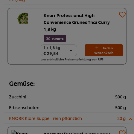
Knorr Professional High
Convenience Grünes Thai Curry
1,8 kg
30
PUNKTE
1 x 1,8 kg
1 x 1,8 kg
In den
€ 29,54
Warenkorb
€ 29,54
unverbindliche Preisempfehlung von UFS
2 x 1,8 kg
€ 59,08
Gemüse:
Zucchini
500 g
Erbsenschoten
500 g
KNORR Klare Suppe - rein pflanzlich
20 g
Knorr Professional Klare Suppe