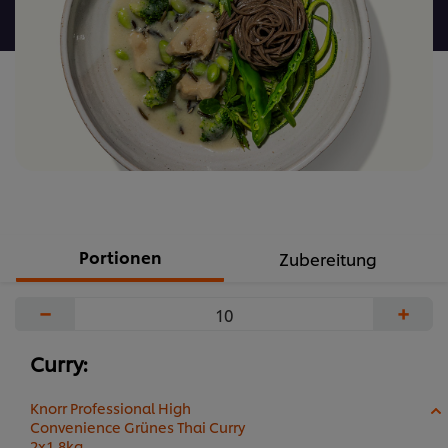
abgegeben
Portionen
Zubereitung
−
+
Curry:
Knorr Professional High
Convenience Grünes Thai Curry
2x1,8kg