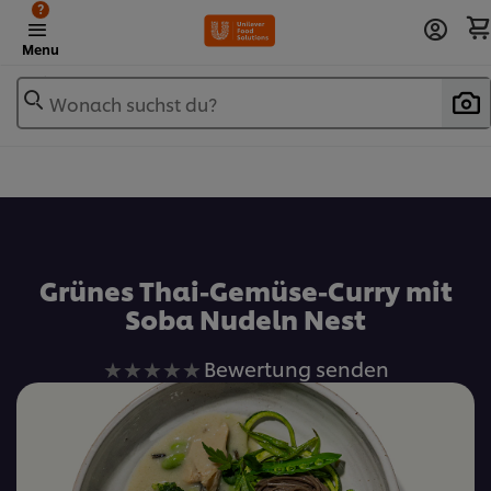
?
Menu
Wonach suchst du?
Zu Favoriten hinzufügen
Grünes Thai-Gemüse-Curry mit
Soba Nudeln Nest
Keine
Bewertung senden
Bewertungen
für
dieses
recipe