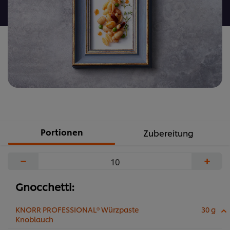
abgegeben
Portionen
Zubereitung
−
+
Gnocchetti:
KNORR PROFESSIONAL® Würzpaste
30 g
Knoblauch