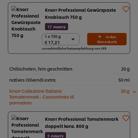
Knorr Professional Gewürzpaste
Knoblauch 750 g
17
PUNKTE
1 x 750 g
1 x 750 g
In den
€ 17,21
Warenkorb
€ 17,21
unverbindliche Preisempfehlung von UFS
2 x 750 g
€ 34,42
Chilischoten, fein geschnitten
20 g
natives Olivenöl extra
50 ml
Knorr Collezione Italiana
30 g
Tomatenmark - Concentrato di
pomodoro
Knorr Professional Tomatenmark
doppelt konz. 800 g
5
PUNKTE