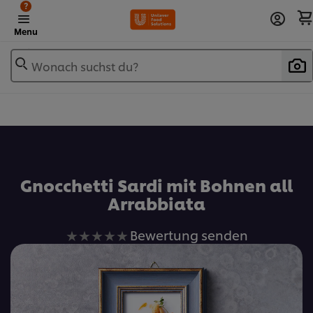
?
Menu
Wonach suchst du?
Zu Favoriten hinzufügen
Gnocchetti Sardi mit Bohnen all
Arrabbiata
Keine
Bewertung senden
Bewertungen
für
dieses
recipe