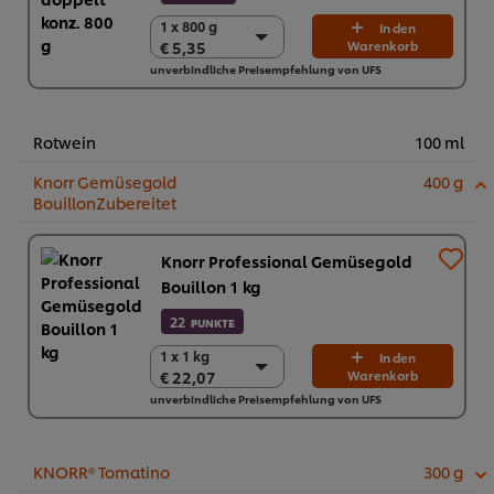
1 x 800 g
1 x 800 g
In den
€ 5,35
Warenkorb
€ 5,35
unverbindliche Preisempfehlung von UFS
12 x 800 g
€ 64,20
Rotwein
100 ml
Knorr Gemüsegold
400 g
BouillonZubereitet
Knorr Professional Gemüsegold
Bouillon 1 kg
22
PUNKTE
1 x 1 kg
1 x 1 kg
In den
€ 22,07
Warenkorb
€ 22,07
unverbindliche Preisempfehlung von UFS
6 x 1 kg
€ 132,42
KNORR® Tomatino
300 g