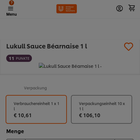
?
Menu
Lukull Sauce Béarnaise 1 l
11
PUNKTE
Verpackung
Verbrauchereinheit 1 x 1
Verpackungseinheit 10 x
l
1 l
€ 10,61
€ 106,10
Menge