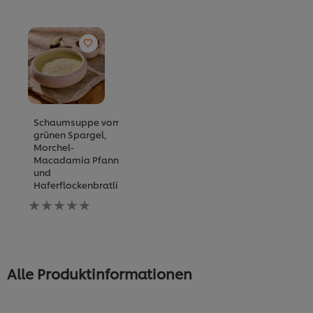
Schaumsuppe vom
grünen Spargel,
Morchel-
Macadamia Pfanne
und
Haferflockenbratling
Keine
Bewertungen
für
dieses
recipe
abgegeben
Alle Produktinformationen