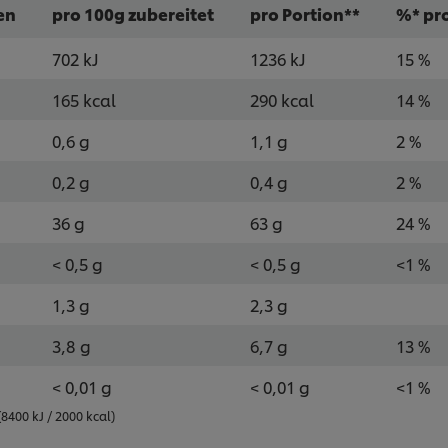
en
pro 100g zubereitet
pro Portion**
%* pro
702 kJ
1236 kJ
15 %
165 kcal
290 kcal
14 %
0,6 g
1,1 g
2 %
0,2 g
0,4 g
2 %
36 g
63 g
24 %
< 0,5 g
< 0,5 g
<1 %
1,3 g
2,3 g
3,8 g
6,7 g
13 %
< 0,01 g
< 0,01 g
<1 %
400 kJ / 2000 kcal)