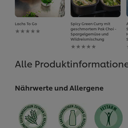
Lachs To Go
Spicy Green Curry mit
Keine
geschmortem Pak Choi -
Bewertungen
Spargelgemüse und
für
Wildreismischung
dieses
Keine
recipe
Bewertungen
abgegeben
für
dieses
Alle Produktinformation
recipe
abgegeben
Nährwerte und Allergene