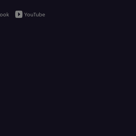
ook
YouTube
verbindungen, Antioxidations- & Süssungsmittel mit Wirkung im
 der Verordnung EU Nr. 1169/2011 (Anhang II) und CH-
ium Glutamate = MSG)
emäss Verordnung EU Nr. 1169/2011 (Anhang II) und CH-