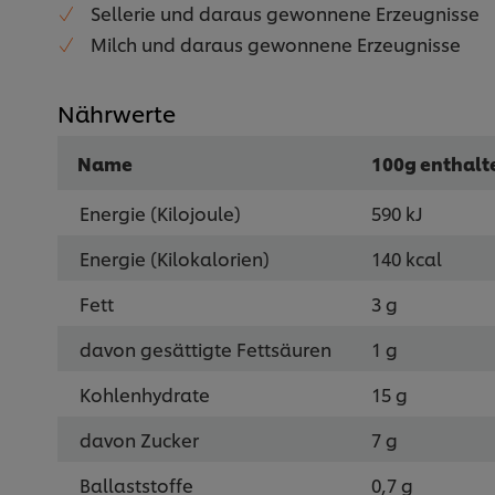
Sellerie und daraus gewonnene Erzeugnisse
Milch und daraus gewonnene Erzeugnisse
Nährwerte
Name
100g enthalt
Energie (Kilojoule)
590 kJ
Energie (Kilokalorien)
140 kcal
Fett
3 g
davon gesättigte Fettsäuren
1 g
Kohlenhydrate
15 g
davon Zucker
7 g
Ballaststoffe
0,7 g