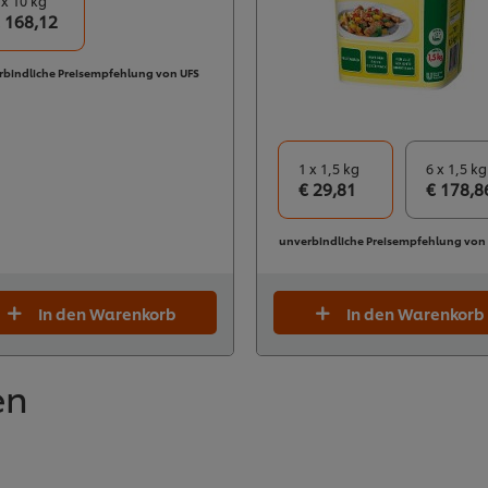
 x 10 kg
 168,12
rbindliche Preisempfehlung von UFS
1 x 1,5 kg
6 x 1,5 kg
€ 29,81
€ 178,8
unverbindliche Preisempfehlung von
In den Warenkorb
In den Warenkorb
en