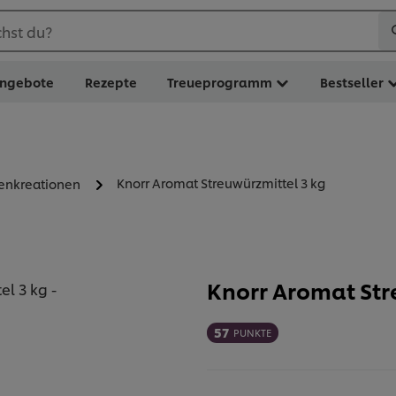
hst du?
ngebote
Rezepte
Treueprogramm
Bestseller
Knorr Aromat Streuwürzmittel 3 kg
zenkreationen
Knorr Aromat Str
57
PUNKTE