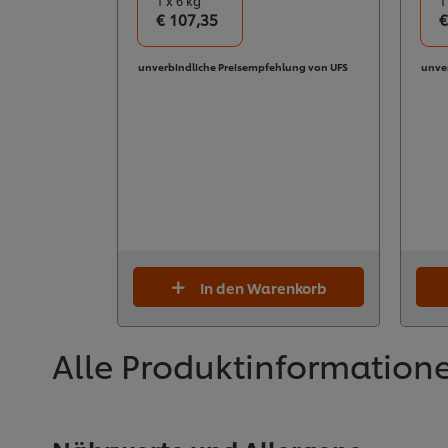
1 x 6 kg
1
€ 107,35
€
unverbindliche Preisempfehlung von UFS
unve
In den Warenkorb
Alle Produktinformation