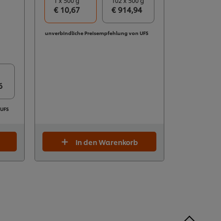
1 x 500 g
102 x 500 g
€ 10,67
€ 914,94
unverbindliche Preisempfehlung von UFS
6
 UFS
In den Warenkorb