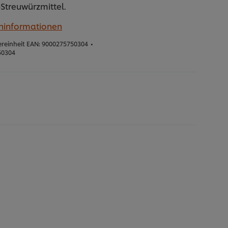
Streuwürzmittel.
eninformationen
reinheit EAN:
9000275750304
•
50304