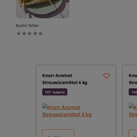
Kushi-Teller
Keine
Bewertungen
für
dieses
recipe
abgegeben
Knorr Aromat
Kno
Streuwürzmittel 6 kg
Str
107
16
PUNKTE