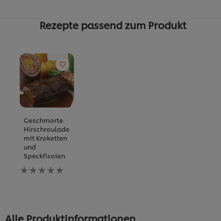
Rezepte passend zum Produkt
Geschmorte
Hirschroulade
mit Kroketten
und
Speckfisolen
Keine
Bewertungen
für
dieses
recipe
abgegeben
Alle Produktinformationen