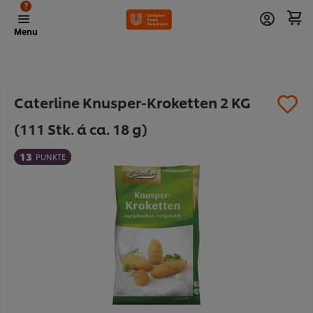
?
Menu
Caterline Knusper-Kroketten 2 KG
(111 Stk. á ca. 18 g)
13
PUNKTE