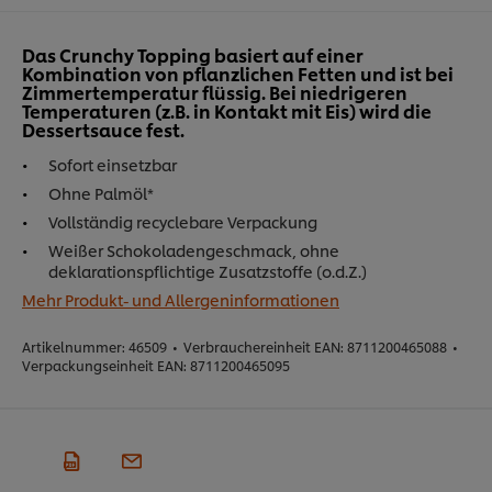
Das Crunchy Topping basiert auf einer
Kombination von pflanzlichen Fetten und ist bei
Zimmertemperatur flüssig. Bei niedrigeren
Temperaturen (z.B. in Kontakt mit Eis) wird die
Dessertsauce fest.
Sofort einsetzbar
Ohne Palmöl*
Vollständig recyclebare Verpackung
Weißer Schokoladengeschmack, ohne
deklarationspflichtige Zusatzstoffe (o.d.Z.)
Mehr Produkt- und Allergeninformationen
Artikelnummer:
46509
•
Verbrauchereinheit EAN:
8711200465088
•
Verpackungseinheit EAN:
8711200465095